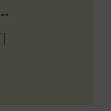
arre als
die