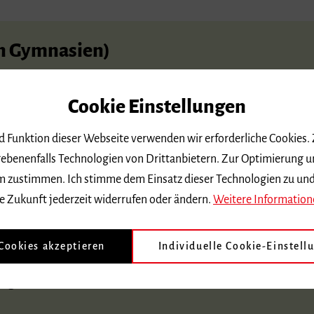
an Gymnasien)
lassik oder Gitarre Jazz/Pop möglich.
Cookie Einstellungen
Musik qualifiziert für ein Masterstudium. Er schließt ein wissen
nd Funktion dieser Webseite verwenden wir erforderliche Cookies.
versität Freiburg studiert wird. An den Bachelor schließt sich ein
ebenenfalls Technologien von Drittanbietern. Zur Optimierung u
den Vorbereitungsdienst im künstlerischen Lehramt an Gymnasien
 dem zustimmen. Ich stimme dem Einsatz dieser Technologien zu un
ualifiziert.
e Zukunft jederzeit widerrufen oder ändern.
Weitere Information
Ordnungen, Studienpläne und Modulhandbücher
 Cookies akzeptieren
Individuelle Cookie-Einstell
ung