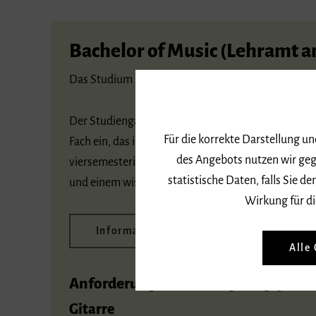
Bachelor of Music (Lehramt 
Das Studium ist mit dem Hauptinstrument Gitarre K
Der Studiengang Bachelor of Music im Fach Lehramt 
Für die korrekte Darstellung u
Fach ein, das in der Regel an der Albert-Ludwigs-Uni
des Angebots nutzen wir geg
viersemesteriger Master of Education an, der für 
statistische Daten, falls Sie
und einem wissenschaftlichen Fach (Referendariat) q
Wirkung für di
Informationen zum Studiengang
Alle
Anforderungen in der Eignungsprüf
Gitarre