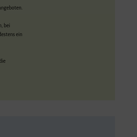
 angeboten.
, bei
destens ein
die