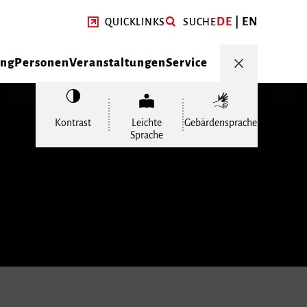
DE
EN
QUICKLINKS
SUCHE
ung
Personen
Veranstaltungen
Service
Kontrast
Leichte
Gebärdensprache
Sprache