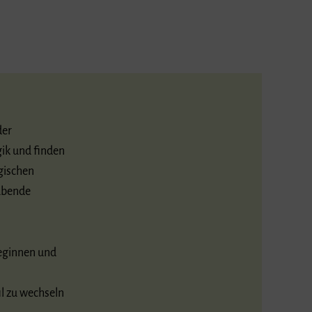
der
gik und finden
ogischen
sübende
beginnen und
l zu wechseln