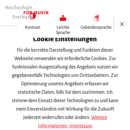
Menü öf
Kontrast
Leichte
Gebärdensprache
Sprache
Home
Cookie Einstellungen
Personen
Für die korrekte Darstellung und Funktion dieser
Prof. Michael Hampel
Webseite verwenden wir erforderliche Cookies. Zur
funktionalen Ausgestaltung des Angebots nutzen wir
Prof. Michael Hampel
gegebenenfalls Technologien von Drittanbietern. Zur
Optimierung unseres Angebots erfassen wir
m.hampel
mh-freiburg.de
statistische Daten, falls Sie dem zustimmen. Ich
stimme dem Einsatz dieser Technologien zu und kann
Fach |
Gitarre
mein Einverständnis mit Wirkung für die Zukunft
jederzeit widerrufen oder ändern.
Weitere
Ansprechperson für Fragen im Zusammenhang mit
Informationen
,
Impressum
sexueller Belästigung und Antidiskriminierung