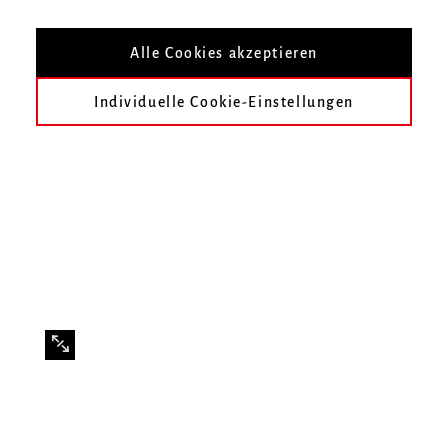
Mitglied des Ordnungsausschusses
Alle Cookies akzeptieren
Mitglied der Studienkommission I
Mitglied der Fachgruppe 3
Individuelle Cookie-Einstellungen
Mitglied des Senats
Ausbildung