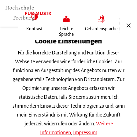
Menü öf
Kontrast
Leichte
Gebärdensprache
Sprache
Home
Cookie Einstellungen
Hochschule
Für die korrekte Darstellung und Funktion dieser
Allgemeines
Webseite verwenden wir erforderliche Cookies. Zur
Aktuelles
funktionalen Ausgestaltung des Angebots nutzen wir
3. Internationaler…
gegebenenfalls Technologien von Drittanbietern. Zur
Optimierung unseres Angebots erfassen wir
Dienstag, 2. November 2021
statistische Daten, falls Sie dem zustimmen. Ich
stimme dem Einsatz dieser Technologien zu und kann
3. Internationaler Kurt-
mein Einverständnis mit Wirkung für die Zukunft
Boßler-Orgelwettbewerb
jederzeit widerrufen oder ändern.
Weitere
Informationen
,
Impressum