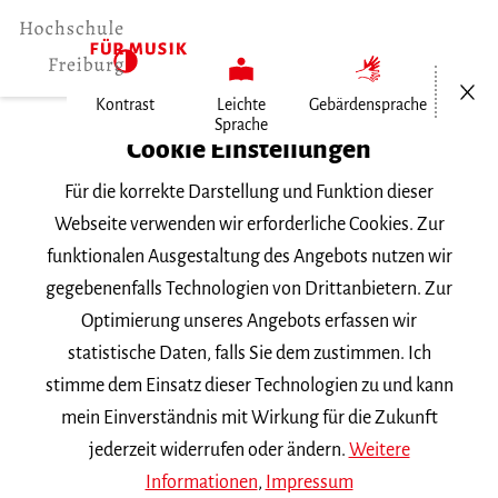
Menü öf
Kontrast
Leichte
Gebärdensprache
Sprache
Home
Cookie Einstellungen
Hochschule
Für die korrekte Darstellung und Funktion dieser
Allgemeines
Webseite verwenden wir erforderliche Cookies. Zur
Aktuelles
funktionalen Ausgestaltung des Angebots nutzen wir
Absolvent Etni Molletones ist…
gegebenenfalls Technologien von Drittanbietern. Zur
Optimierung unseres Angebots erfassen wir
Montag, 18. März 2024
statistische Daten, falls Sie dem zustimmen. Ich
stimme dem Einsatz dieser Technologien zu und kann
Absolvent Etni Molletones
mein Einverständnis mit Wirkung für die Zukunft
ist Solo-Flötist in Zürich
jederzeit widerrufen oder ändern.
Weitere
Informationen
,
Impressum