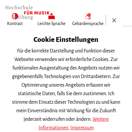
Menü öf
Kontrast
Leichte Sprache
Gebärdensprache
Home
Cookie Einstellungen
Hochschule
Für die korrekte Darstellung und Funktion dieser
Allgemeines
Webseite verwenden wir erforderliche Cookies. Zur
Aktuelles
funktionalen Ausgestaltung des Angebots nutzen wir
Annika Endres bei »Doctoral Student…
gegebenenfalls Technologien von Drittanbietern. Zur
Optimierung unseres Angebots erfassen wir
Mittwoch, 28. Juni 2023
statistische Daten, falls Sie dem zustimmen. Ich
stimme dem Einsatz dieser Technologien zu und kann
Annika Endres bei
mein Einverständnis mit Wirkung für die Zukunft
»Doctoral Student Forum«
jederzeit widerrufen oder ändern.
Weitere
Informationen
,
Impressum
der EAS