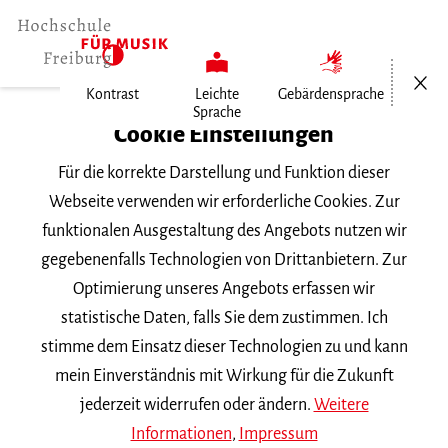
Menü öf
Kontrast
Leichte
Gebärdensprache
Sprache
Home
Cookie Einstellungen
Hochschule
Für die korrekte Darstellung und Funktion dieser
Allgemeines
Webseite verwenden wir erforderliche Cookies. Zur
Aktuelles
funktionalen Ausgestaltung des Angebots nutzen wir
Hochschulpreis für Julian…
gegebenenfalls Technologien von Drittanbietern. Zur
Optimierung unseres Angebots erfassen wir
Donnerstag, 28. November 2024
statistische Daten, falls Sie dem zustimmen. Ich
stimme dem Einsatz dieser Technologien zu und kann
Hochschulpreis für Julian
mein Einverständnis mit Wirkung für die Zukunft
Beutmiller
jederzeit widerrufen oder ändern.
Weitere
Informationen
,
Impressum