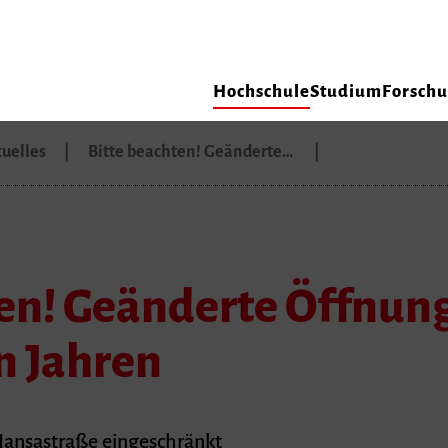
Hochschule
Studium
Forsch
uelles
Bitte beachten! Geänderte…
ten! Geänderte Öffnun
n Jahren
ansastraße eingeschränkt