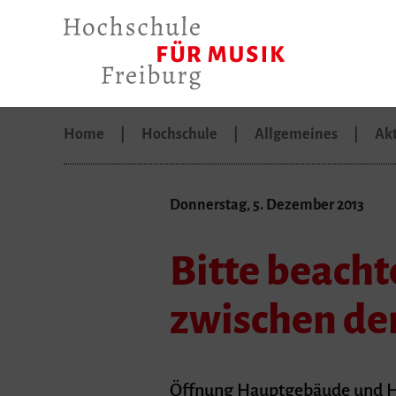
Home
Hochschule
Allgemeines
Akt
Donnerstag, 5. Dezember 2013
Bitte beach
zwischen de
Öffnung Hauptgebäude und H