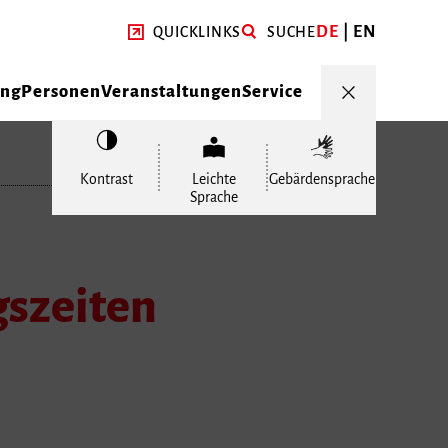
DE
EN
QUICKLINKS
SUCHE
ung
Personen
Veranstaltungen
Service
Kontrast
Leichte
Gebärdensprache
Sprache
gszeiten