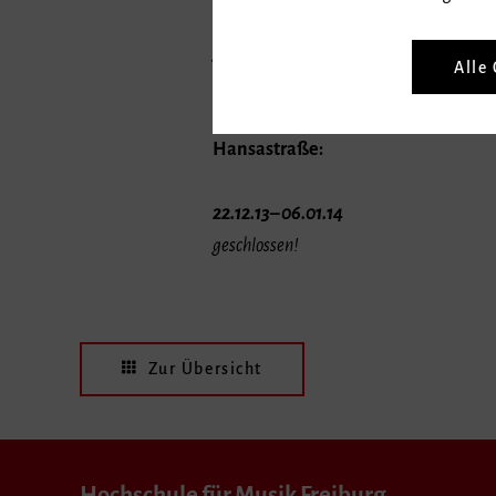
04.01.– 06.01.14
geschlossen
Alle
Hansastraße:
22.12.13– 06.01.14
geschlossen!
Zur Übersicht
Hochschule für Musik Freiburg