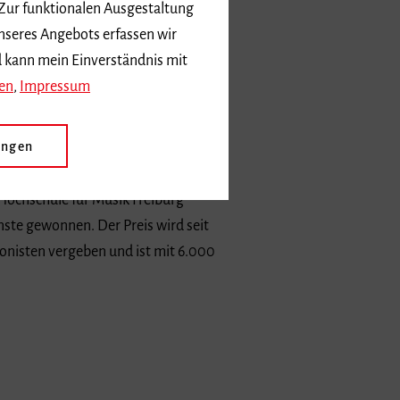
 Zur funktionalen Ausgestaltung
nseres Angebots erfassen wir
d kann mein Einverständnis mit
en
,
Impressum
ungen
ochschule für Musik Freiburg
nste gewonnen. Der Preis wird seit
onisten vergeben und ist mit 6.000