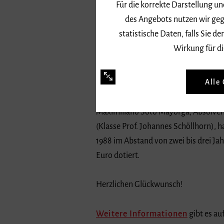
Für die korrekte Darstellung u
des Angebots nutzen wir geg
statistische Daten, falls Sie
Wirkung für di
Alle
Maximiliano Soto Mayorga, Absolven
(Klasse Prof. Johannes Schöllhorn), 
1988 im Abstand von zwei bis drei J
Euro dotiert.
Herzlichen Glückwunsch!
Weitere Informationen
gibt es au