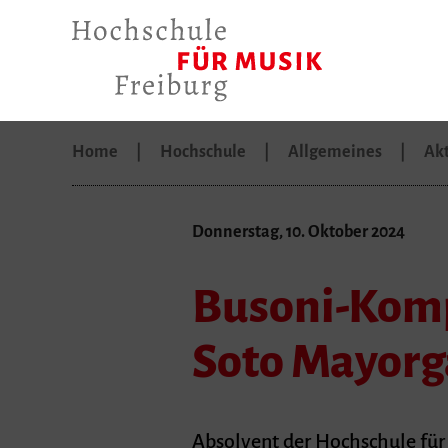
Home
Hochschule
Allgemeines
Akt
Donnerstag, 10. Oktober 2024
Busoni-Komp
Soto Mayorg
Absolvent der Hochschule für