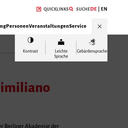
DE
EN
QUICKLINKS
SUCHE
ung
Personen
Veranstaltungen
Service
Kontrast
Leichte
Gebärdensprache
Sprache
imiliano
er Berliner Akademie der