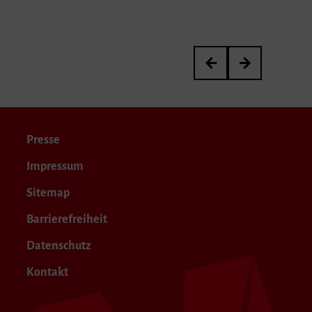
Robert Christoph Bauer a
Die meisten fah
Presse
Impressum
Sitemap
Barrierefreiheit
Datenschutz
Kontakt