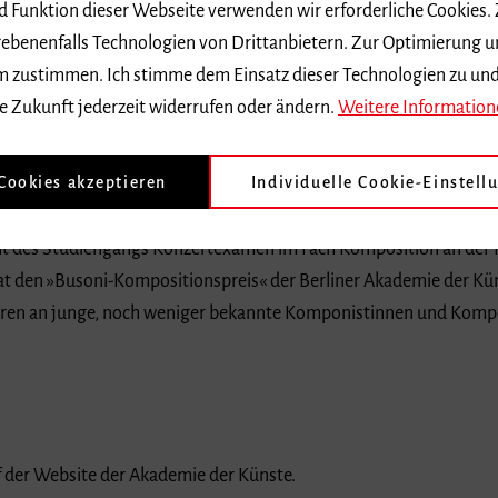
nd Funktion dieser Webseite verwenden wir erforderliche Cookies.
ebenenfalls Technologien von Drittanbietern. Zur Optimierung u
 dem zustimmen. Ich stimme dem Einsatz dieser Technologien zu un
e Zukunft jederzeit widerrufen oder ändern.
Weitere Information
 Cookies akzeptieren
Individuelle Cookie-Einstell
t des Studiengangs Konzertexamen im Fach Komposition an der H
hat den »Busoni-Kompositionspreis« der Berliner Akademie der Kü
ahren an junge, noch weniger bekannte Komponistinnen und Komp
f der Website der Akademie der Künste.