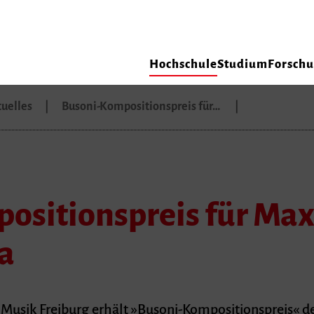
Hochschule
Studium
Forsch
uelles
Busoni-Kompositionspreis für…
ositionspreis für Max
a
 Musik Freiburg erhält »Busoni-Kompositionspreis« d