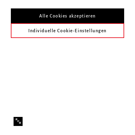
deutschen Volkes
Alle Cookies akzeptieren
Auswahl für Freiburger Klavierstudent
Individuelle Cookie-Einstellungen
erfolgreich