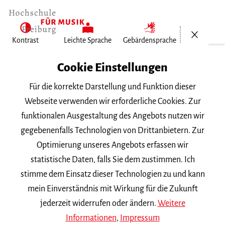
Menü öf
Kontrast
Leichte Sprache
Gebärdensprache
Home
Cookie Einstellungen
Hochschule
Für die korrekte Darstellung und Funktion dieser
Allgemeines
Webseite verwenden wir erforderliche Cookies. Zur
Aktuelles
funktionalen Ausgestaltung des Angebots nutzen wir
Dominik Stadler wird Stipendiat der…
gegebenenfalls Technologien von Drittanbietern. Zur
Optimierung unseres Angebots erfassen wir
Freitag, 26. April 2013
statistische Daten, falls Sie dem zustimmen. Ich
stimme dem Einsatz dieser Technologien zu und kann
Dominik Stadler wird
mein Einverständnis mit Wirkung für die Zukunft
Stipendiat der
jederzeit widerrufen oder ändern.
Weitere
Informationen
,
Impressum
Studienstiftung des