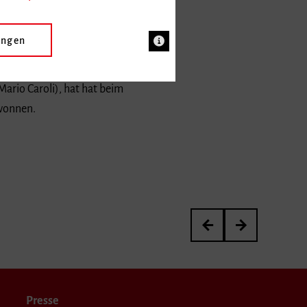
ungen
Mario Caroli), hat hat beim
ewonnen.
Robert Christoph Bauer a
Die meisten fah
Presse