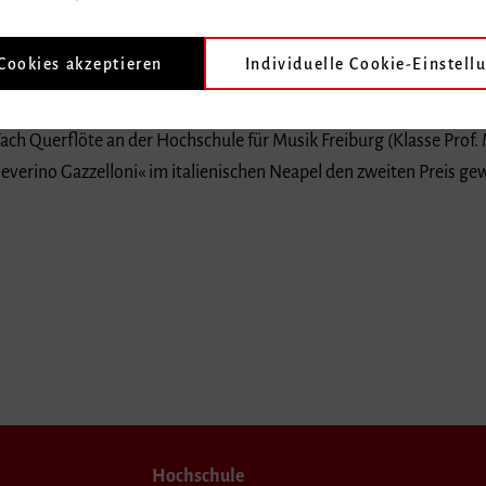
 Cookies akzeptieren
Individuelle Cookie-Einstell
ach Querflöte an der Hochschule für Musik Freiburg (Klasse Prof. 
everino Gazzelloni« im italienischen Neapel den zweiten Preis g
Hochschule