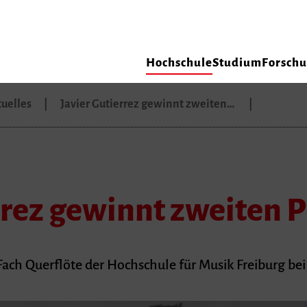
Hochschule
Studium
Forsch
uelles
Javier Gutierrez gewinnt zweiten…
rrez gewinnt zweiten P
Fach Querflöte der Hochschule für Musik Freiburg bei