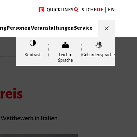
DE
EN
QUICKLINKS
SUCHE
ung
Personen
Veranstaltungen
Service
Kontrast
Leichte
Gebärdensprache
Sprache
reis
 Wettbewerb in Italien