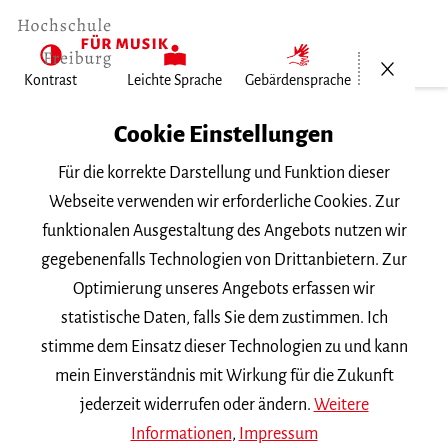
Menü öf
Kontrast
Leichte Sprache
Gebärdensprache
Home
Cookie Einstellungen
Hochschule
Für die korrekte Darstellung und Funktion dieser
Allgemeines
Webseite verwenden wir erforderliche Cookies. Zur
Aktuelles
funktionalen Ausgestaltung des Angebots nutzen wir
Jiae Lee erhält…
gegebenenfalls Technologien von Drittanbietern. Zur
Optimierung unseres Angebots erfassen wir
Dienstag, 18. Februar 2025
statistische Daten, falls Sie dem zustimmen. Ich
stimme dem Einsatz dieser Technologien zu und kann
Jiae Lee erhält
mein Einverständnis mit Wirkung für die Zukunft
Kompositions-Auftrag von
jederzeit widerrufen oder ändern.
Weitere
Informationen
,
Impressum
»project21AND«