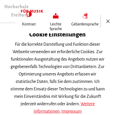
Menü öf
Kontrast
Leichte
Gebärdensprache
Sprache
Home
Cookie Einstellungen
Hochschule
Für die korrekte Darstellung und Funktion dieser
Allgemeines
Webseite verwenden wir erforderliche Cookies. Zur
Aktuelles
funktionalen Ausgestaltung des Angebots nutzen wir
Jiwon Choi gewinnt zwei Probespiele
gegebenenfalls Technologien von Drittanbietern. Zur
Optimierung unseres Angebots erfassen wir
Montag, 27. Oktober 2025
statistische Daten, falls Sie dem zustimmen. Ich
stimme dem Einsatz dieser Technologien zu und kann
Jiwon Choi gewinnt zwei
mein Einverständnis mit Wirkung für die Zukunft
Probespiele
jederzeit widerrufen oder ändern.
Weitere
Informationen
,
Impressum