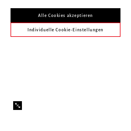
Erfolge für Geigen-Student der Hochschule
Alle Cookies akzeptieren
für Musik Freiburg bei
Gewandhausorchester Leipzig und
Individuelle Cookie-Einstellungen
Saarländischem Rundfunk
Jiwon Choi, Geigen-Student im Studiengang