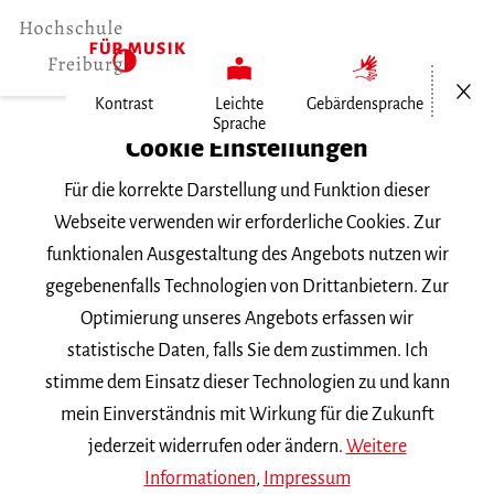
Menü öf
Kontrast
Leichte
Gebärdensprache
Sprache
Home
Cookie Einstellungen
Hochschule
Für die korrekte Darstellung und Funktion dieser
Allgemeines
Webseite verwenden wir erforderliche Cookies. Zur
Aktuelles
funktionalen Ausgestaltung des Angebots nutzen wir
Johann Pachelbel - Sämtliche…
gegebenenfalls Technologien von Drittanbietern. Zur
Optimierung unseres Angebots erfassen wir
Montag, 10. Februar 2014
statistische Daten, falls Sie dem zustimmen. Ich
stimme dem Einsatz dieser Technologien zu und kann
Johann Pachelbel -
mein Einverständnis mit Wirkung für die Zukunft
Sämtliche Orgelwerke
jederzeit widerrufen oder ändern.
Weitere
Informationen
,
Impressum