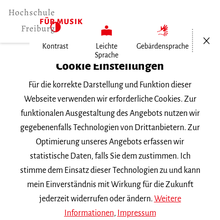
Menü öf
Kontrast
Leichte
Gebärdensprache
Sprache
Home
Cookie Einstellungen
Hochschule
Für die korrekte Darstellung und Funktion dieser
Allgemeines
Webseite verwenden wir erforderliche Cookies. Zur
Aktuelles
funktionalen Ausgestaltung des Angebots nutzen wir
Matej Varga erhält Stelle und…
gegebenenfalls Technologien von Drittanbietern. Zur
Optimierung unseres Angebots erfassen wir
Montag, 29. April 2024
statistische Daten, falls Sie dem zustimmen. Ich
stimme dem Einsatz dieser Technologien zu und kann
Matej Varga erhält Stelle
mein Einverständnis mit Wirkung für die Zukunft
und Lehrauftrag
jederzeit widerrufen oder ändern.
Weitere
Informationen
,
Impressum