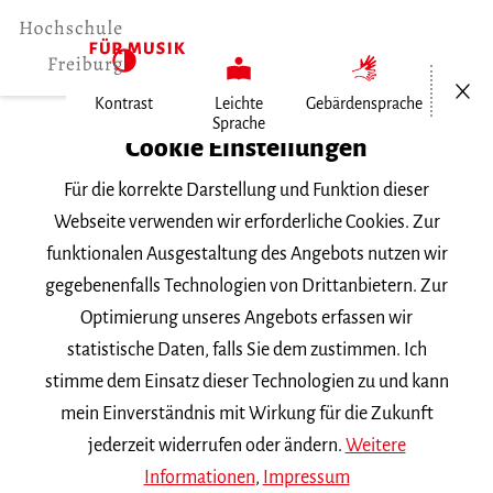
Menü öf
Kontrast
Leichte
Gebärdensprache
Sprache
Home
Cookie Einstellungen
Hochschule
Für die korrekte Darstellung und Funktion dieser
Allgemeines
Webseite verwenden wir erforderliche Cookies. Zur
Aktuelles
funktionalen Ausgestaltung des Angebots nutzen wir
Nathalie Dahme tritt Gast-Professur…
gegebenenfalls Technologien von Drittanbietern. Zur
Optimierung unseres Angebots erfassen wir
Montag, 24. Oktober 2022
statistische Daten, falls Sie dem zustimmen. Ich
stimme dem Einsatz dieser Technologien zu und kann
Nathalie Dahme tritt Gast-
mein Einverständnis mit Wirkung für die Zukunft
Professur in Frankfurt an
jederzeit widerrufen oder ändern.
Weitere
Informationen
,
Impressum