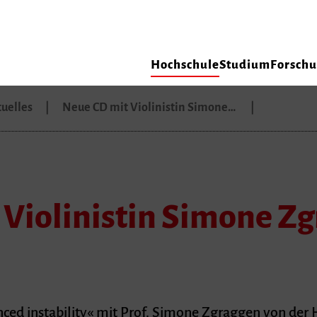
Hochschule
Studium
Forsch
uelles
Neue CD mit Violinistin Simone…
Violinistin Simone Zg
nced instability« mit Prof. Simone Zgraggen von der 