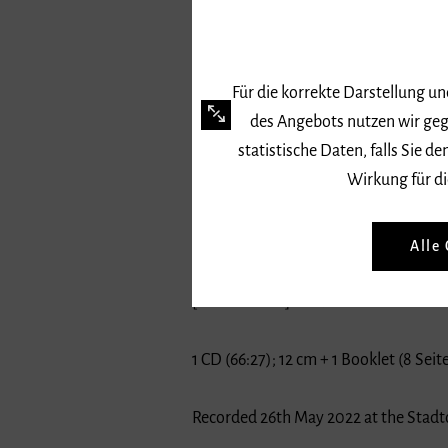
Für die korrekte Darstellung u
des Angebots nutzen wir geg
statistische Daten, falls Sie
Wirkung für di
Signatur: CD 7146
Core – turn – boost & unbalanced ins
Alle
[Deutschland]: Naxos Deutschland G
1 CD (66:27); 12 cm + 1 Booklet (8 Seit
Recorded 26th May 2022 at the Stadtc