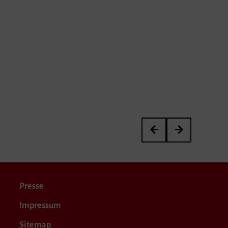
Interview: »Transmitter
Wir trauern um V
Presse
Impressum
Sitemap