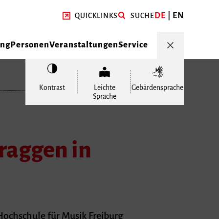
DE
EN
QUICKLINKS
SUCHE
ung
Personen
Veranstaltungen
Service
Kontrast
Leichte
Gebärdensprache
Sprache
raggen in
Hochschule für Musik Freiburg