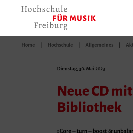
Home
Hochschule
Allgemeines
Akt
Dienstag, 30. Mai 2023
Neue CD mit 
Bibliothek
»Core – turn – boost & unbala