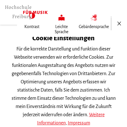
Menü öf
Kontrast
Leichte
Gebärdensprache
Sprache
Home
Cookie Einstellungen
Hochschule
Für die korrekte Darstellung und Funktion dieser
Allgemeines
Webseite verwenden wir erforderliche Cookies. Zur
Aktuelles
funktionalen Ausgestaltung des Angebots nutzen wir
Neue CD: »Oh Mensch! Gib acht!«
gegebenenfalls Technologien von Drittanbietern. Zur
Optimierung unseres Angebots erfassen wir
Mittwoch, 25. Oktober 2023
statistische Daten, falls Sie dem zustimmen. Ich
stimme dem Einsatz dieser Technologien zu und kann
Neue CD: »Oh Mensch! Gib
mein Einverständnis mit Wirkung für die Zukunft
acht!«
jederzeit widerrufen oder ändern.
Weitere
Informationen
,
Impressum