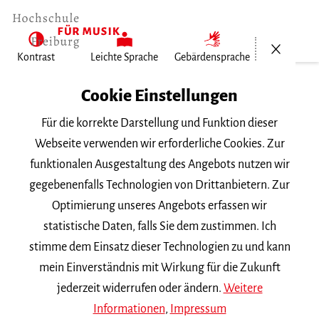
Menü öf
Kontrast
Leichte Sprache
Gebärdensprache
Home
Cookie Einstellungen
Hochschule
Für die korrekte Darstellung und Funktion dieser
Allgemeines
Webseite verwenden wir erforderliche Cookies. Zur
Aktuelles
funktionalen Ausgestaltung des Angebots nutzen wir
Nummer 2017/4
gegebenenfalls Technologien von Drittanbietern. Zur
Optimierung unseres Angebots erfassen wir
Mittwoch, 4. Oktober 2017
statistische Daten, falls Sie dem zustimmen. Ich
stimme dem Einsatz dieser Technologien zu und kann
Nummer 2017/4
mein Einverständnis mit Wirkung für die Zukunft
jederzeit widerrufen oder ändern.
Weitere
Änderung der Immatrikulationssatzung
Informationen
,
Impressum