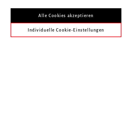
Richtlinien gegen sexualisierte Diskriminierung und
Gewalt
Alle Cookies akzeptieren
Download (pdf) (diese Datei ist nicht
Individuelle Cookie-Einstellungen
barrierefrei)
Zur Übersicht
Hochschule für Musik Freiburg
Mendelssohn-Bartholdy-Platz 1
79102 Freiburg
Telefon
0761 31915-0
Fax
0761 31915-42
E-Mail schreiben