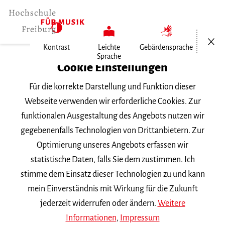
Menü öf
Kontrast
Leichte
Gebärdensprache
Sprache
Home
Cookie Einstellungen
Hochschule
Für die korrekte Darstellung und Funktion dieser
Allgemeines
Webseite verwenden wir erforderliche Cookies. Zur
Aktuelles
funktionalen Ausgestaltung des Angebots nutzen wir
Nummer 2026/1
gegebenenfalls Technologien von Drittanbietern. Zur
Optimierung unseres Angebots erfassen wir
Montag, 19. Januar 2026
statistische Daten, falls Sie dem zustimmen. Ich
stimme dem Einsatz dieser Technologien zu und kann
Nummer 2026/1
mein Einverständnis mit Wirkung für die Zukunft
jederzeit widerrufen oder ändern.
Weitere
Satzung zur Änderung der
Informationen
,
Impressum