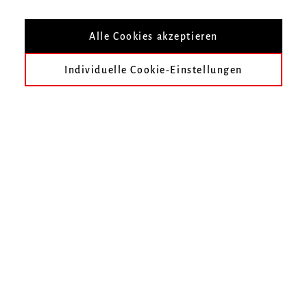
Immatrikulationssatzung der Hochschule für Musik
Freiburg vom 4. Dezember 2009 in der Fassung vom
Alle Cookies akzeptieren
12. Februar 2025 (Senatsbeschluss vom 14.01.2026)
Individuelle Cookie-Einstellungen
Download (pdf) (diese Datei ist nicht
barrierefrei)
Zur Übersicht
Hochschule für Musik Freiburg
Mendelssohn-Bartholdy-Platz 1
79102 Freiburg
Telefon
0761 31915-0
Fax
0761 31915-42