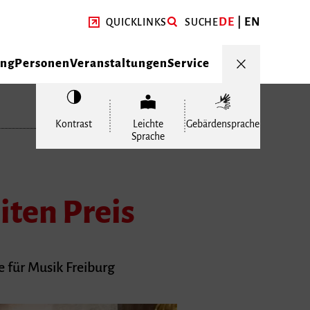
DE
EN
QUICKLINKS
SUCHE
ung
Personen
Veranstaltungen
Service
Kontrast
Leichte
Gebärdensprache
Sprache
iten Preis
 für Musik Freiburg