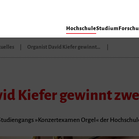
Hochschule
Studium
Forsch
uelles
Organist David Kiefer gewinnt…
id Kiefer gewinnt zwe
 Studiengangs »Konzertexamen Orgel« der Hochschule