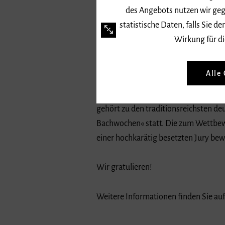
des Angebots nutzen wir geg
statistische Daten, falls Sie
Wirkung für di
David Kiefer, Student an der Hochsc
Alle
Maierhofer und Prof. David Franke)
ausgezeichnet: Der Student gewann de
gehört zu den traditionsreichsten d
Bachwochen« statt. Die zum Wettbe
einer hochkarätig besetzten Jury bew
Wir gratulieren!
Weitere Informationen finden Sie au