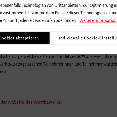
ebenenfalls Technologien von Drittanbietern. Zur Optimierung u
 dem zustimmen. Ich stimme dem Einsatz dieser Technologien zu un
e Zukunft jederzeit widerrufen oder ändern.
Weitere Information
hule für Musik Freiburg im Studiengang »Konzertexamen Orgel« (K
 Cookies akzeptieren
Individuelle Cookie-Einstell
, wurde beim »Internationalen Orgelwettbewerb um den Bachprei
n zweiten Preis, der mit 4.000 Euro Preisgeld dotiert ist. Der 
eutschen Orgelwettbewerben und findet seit 1977 alle zwei Jahre
werb 2024 zugelassenen Teilnehmerinnen und Teilnehmer wurden
ertet.
f der
Website des Wettbewerbs
.