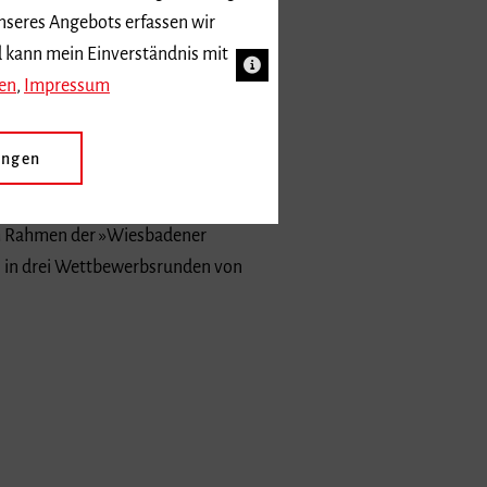
nseres Angebots erfassen wir
d kann mein Einverständnis mit
en
,
Impressum
lassen Gerhard Gnann, Prof. Matthias
ungen
s der Landeshauptstadt Wiesbaden«
»Internationalen Orgelwettbewerb«
 im Rahmen der »Wiesbadener
 in drei Wettbewerbsrunden von