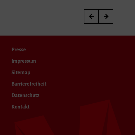
Interview: »Transmitter
Wir trauern um V
Presse
Impressum
Sitemap
Barrierefreiheit
Datenschutz
Kontakt