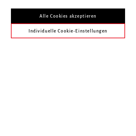
Alle Cookies akzeptieren
Benedikt Weigmann erfolgreich beim
Bundeswettbewerb Schulpraktisches
Individuelle Cookie-Einstellungen
Klavierspiel