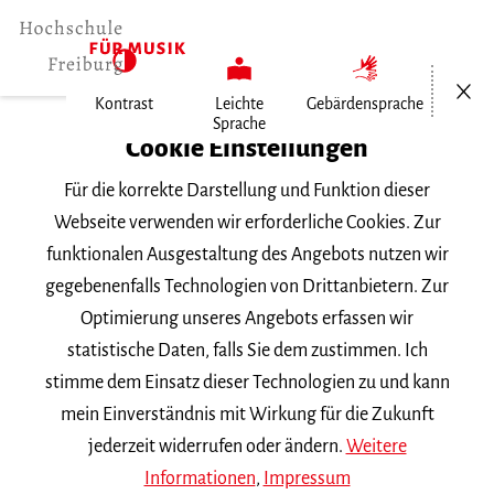
Menü öf
Kontrast
Leichte
Gebärdensprache
Sprache
Home
Cookie Einstellungen
Hochschule
Für die korrekte Darstellung und Funktion dieser
Allgemeines
Webseite verwenden wir erforderliche Cookies. Zur
Aktuelles
funktionalen Ausgestaltung des Angebots nutzen wir
Sieg in der "Königsdisziplin"…
gegebenenfalls Technologien von Drittanbietern. Zur
Optimierung unseres Angebots erfassen wir
Donnerstag, 3. Mai 2012
statistische Daten, falls Sie dem zustimmen. Ich
stimme dem Einsatz dieser Technologien zu und kann
Sieg in der
mein Einverständnis mit Wirkung für die Zukunft
"Königsdisziplin"
jederzeit widerrufen oder ändern.
Weitere
Informationen
,
Impressum
Improvisation