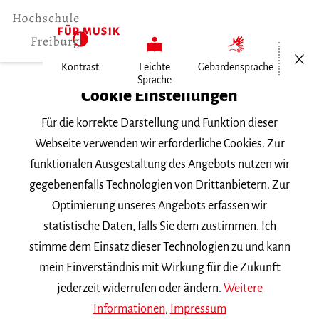
Menü öf
Kontrast
Leichte
Gebärdensprache
Sprache
Home
Cookie Einstellungen
Hochschule
Für die korrekte Darstellung und Funktion dieser
Allgemeines
Webseite verwenden wir erforderliche Cookies. Zur
Aktuelles
funktionalen Ausgestaltung des Angebots nutzen wir
Sing, bet und geh auf Gottes Wegen…
gegebenenfalls Technologien von Drittanbietern. Zur
Optimierung unseres Angebots erfassen wir
Donnerstag, 17. Oktober 2013
statistische Daten, falls Sie dem zustimmen. Ich
stimme dem Einsatz dieser Technologien zu und kann
Sing, bet und geh auf
mein Einverständnis mit Wirkung für die Zukunft
Gottes Wegen ...
jederzeit widerrufen oder ändern.
Weitere
Informationen
,
Impressum