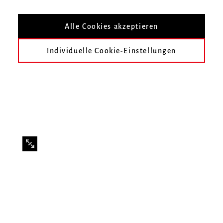
Montag bis Donnerstag 9 bis 14 Uhr und
Alle Cookies akzeptieren
Freitag 9 bis 13 Uhr
Individuelle Cookie-Einstellungen
Zur Übersicht
Ionel Spanachi
Dr. Dominik Skala