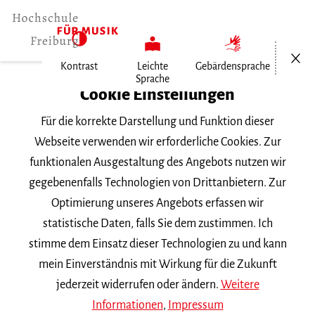
Menü öf
Kontrast
Leichte
Gebärdensprache
Sprache
Home
Cookie Einstellungen
Hochschule
Für die korrekte Darstellung und Funktion dieser
Allgemeines
Webseite verwenden wir erforderliche Cookies. Zur
Aktuelles
funktionalen Ausgestaltung des Angebots nutzen wir
Yoko Boyé
gegebenenfalls Technologien von Drittanbietern. Zur
Optimierung unseres Angebots erfassen wir
Mittwoch, 21. September 2022
statistische Daten, falls Sie dem zustimmen. Ich
stimme dem Einsatz dieser Technologien zu und kann
Yoko Boyé
mein Einverständnis mit Wirkung für die Zukunft
jederzeit widerrufen oder ändern.
Weitere
Assistentin des Rektors Sprechzeiten
Informationen
,
Impressum