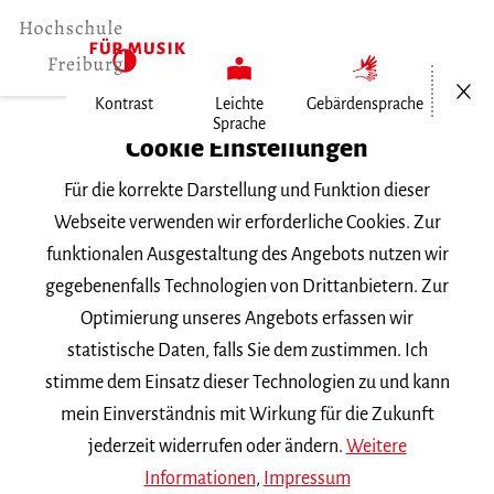
Menü öf
Kontrast
Leichte
Gebärdensprache
Sprache
Home
Cookie Einstellungen
Personen
Für die korrekte Darstellung und Funktion dieser
Annemarie Ohlsen
Webseite verwenden wir erforderliche Cookies. Zur
funktionalen Ausgestaltung des Angebots nutzen wir
Annemarie Ohlsen
gegebenenfalls Technologien von Drittanbietern. Zur
Optimierung unseres Angebots erfassen wir
a.ohlsen
mh-freiburg.de
statistische Daten, falls Sie dem zustimmen. Ich
stimme dem Einsatz dieser Technologien zu und kann
Fach |
Musikphysiologie
mein Einverständnis mit Wirkung für die Zukunft
jederzeit widerrufen oder ändern.
Weitere
Mitglied der Fachgruppe 1
Informationen
,
Impressum