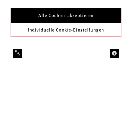
Alle Cookies akzeptieren
Individuelle Cookie-Einstellungen
Vita
Annemarie Ohlsen ist seit Juni 2024 akademische
Mitarbeiterin am Freiburger Institut für
Musikermedizin (FIM). Dort arbeitet und promoviert
sie im Fach Musikphysiologie unter der Betreuung von
Dr. phil. Jesper Hohagen im Projekt
Focus of Attention in
Music
(FOAM). In diesem Projekt untersucht sie