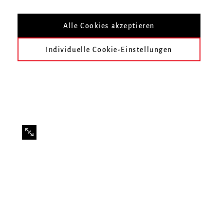
Vorsitzende des Personalrats
Mitglied des Personalrats
Alle Cookies akzeptieren
Individuelle Cookie-Einstellungen
Zurück zum Personenverzeichnis
Ursula Wild
Ida Kurpjuweit