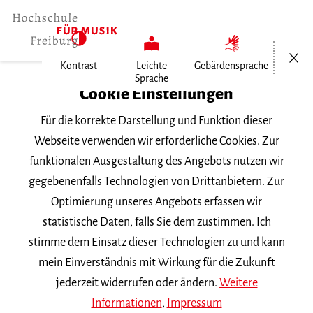
Menü öf
Kontrast
Leichte
Gebärdensprache
Sprache
Home
Cookie Einstellungen
Personen
Für die korrekte Darstellung und Funktion dieser
Christine Moos
Webseite verwenden wir erforderliche Cookies. Zur
funktionalen Ausgestaltung des Angebots nutzen wir
Christine Moos
gegebenenfalls Technologien von Drittanbietern. Zur
Optimierung unseres Angebots erfassen wir
Hauptgebäude , Bibliothek
statistische Daten, falls Sie dem zustimmen. Ich
Telefon |
0761 31915-13
stimme dem Einsatz dieser Technologien zu und kann
c.moos
mh-freiburg.de
mein Einverständnis mit Wirkung für die Zukunft
jederzeit widerrufen oder ändern.
Weitere
Bibliotheksangestellte (MA)
Informationen
,
Impressum