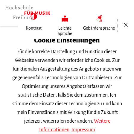
Menü öf
Kontrast
Leichte
Gebärdensprache
Sprache
Home
Cookie Einstellungen
Personen
Für die korrekte Darstellung und Funktion dieser
Felix Borel
Webseite verwenden wir erforderliche Cookies. Zur
funktionalen Ausgestaltung des Angebots nutzen wir
Felix Borel
gegebenenfalls Technologien von Drittanbietern. Zur
Optimierung unseres Angebots erfassen wir
Telefon |
0174 2737581
statistische Daten, falls Sie dem zustimmen. Ich
f.borel
mh-freiburg.de
stimme dem Einsatz dieser Technologien zu und kann
mein Einverständnis mit Wirkung für die Zukunft
Fach |
Violine | Violoncello
jederzeit widerrufen oder ändern.
Weitere
Informationen
,
Impressum
Lehrbeauftragte/Lehrbeauftragter