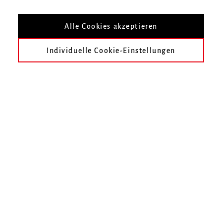
Alle Cookies akzeptieren
Zurück zum Personenverzeichnis
Prof. Dr. med. Dr. phil. Claudia Spahn
Ionel Spanachi
Individuelle Cookie-Einstellungen
Hochschule für Musik Freiburg
Mendelssohn-Bartholdy-Platz 1
79102 Freiburg
Telefon
0761 31915-0
Fax
0761 31915-42
E-Mail schreiben
KONTAKT AUFNEHMEN
Folgen Sie uns auf Facebook
Folgen Sie uns auf Instagram
Besuchen Sie uns bei Vimeo
Besuchen Sie uns bei y