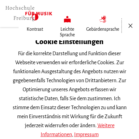
Menü öf
Kontrast
Leichte
Gebärdensprache
Sprache
Home
Cookie Einstellungen
Personen
Für die korrekte Darstellung und Funktion dieser
Ida Kurpjuweit
Webseite verwenden wir erforderliche Cookies. Zur
funktionalen Ausgestaltung des Angebots nutzen wir
Ida Kurpjuweit
gegebenenfalls Technologien von Drittanbietern. Zur
Optimierung unseres Angebots erfassen wir
Hauptgebäude , Bibliothek
statistische Daten, falls Sie dem zustimmen. Ich
Telefon |
0761 31915-27
stimme dem Einsatz dieser Technologien zu und kann
i.kurpjuweit
mh-freiburg.de
mein Einverständnis mit Wirkung für die Zukunft
jederzeit widerrufen oder ändern.
Weitere
Bibliotheksangestellte
Informationen
,
Impressum