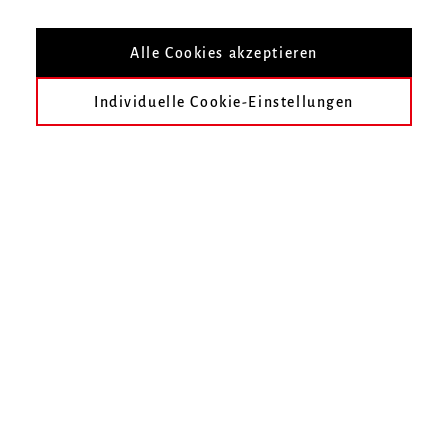
Mitglied des Betrieblichen Gesundheitsmanagements
Alle Cookies akzeptieren
Zurück zum Personenverzeichnis
Individuelle Cookie-Einstellungen
Christine Moos
Elisabeth Heinrich
Hochschule für Musik Freiburg
Mendelssohn-Bartholdy-Platz 1
79102 Freiburg
Telefon
0761 31915-0
Fax
0761 31915-42
E-Mail schreiben
KONTAKT AUFNEHMEN