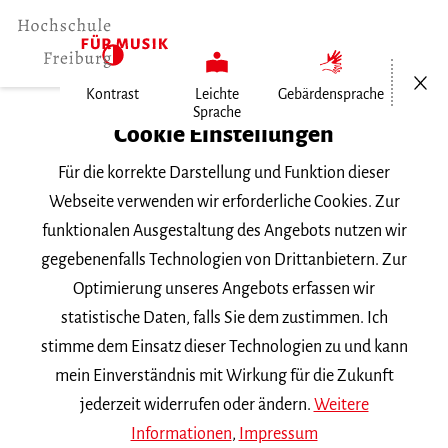
Menü öf
Kontrast
Leichte
Gebärdensprache
Sprache
Home
Cookie Einstellungen
Personen
Für die korrekte Darstellung und Funktion dieser
Iris Melamed
Webseite verwenden wir erforderliche Cookies. Zur
funktionalen Ausgestaltung des Angebots nutzen wir
Iris Melamed
gegebenenfalls Technologien von Drittanbietern. Zur
Optimierung unseres Angebots erfassen wir
i.melamed
mh-freiburg.de
statistische Daten, falls Sie dem zustimmen. Ich
stimme dem Einsatz dieser Technologien zu und kann
Fach |
Szenisches Spiel
mein Einverständnis mit Wirkung für die Zukunft
jederzeit widerrufen oder ändern.
Weitere
Mitglied der Fachgruppe 5
Informationen
,
Impressum