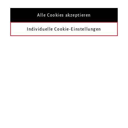
Ausbildung
Alle Cookies akzeptieren
1971 in München geboren
1991 bis 1995 Schauspielausbildung an der
Individuelle Cookie-Einstellungen
Theaterakademie der Spielstatt Ulm
Künstlerischer Werdegang
1995 bis 1996 Engagement am Südthüringischen
Staatstheater Meiningen
1996 bis 2011 am Staatstheater Darmstadt engagiert
und in der Spielzeit 2011/12 als Gast
ab der Spielzeit 2011/12 festes Ensemblemitglied am
Theater Freiburg
Zurück zum Personenverzeichnis