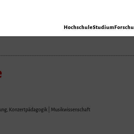
Hochschule
Studium
Forsch
e
ung, Konzertpädagogik | Musikwissenschaft