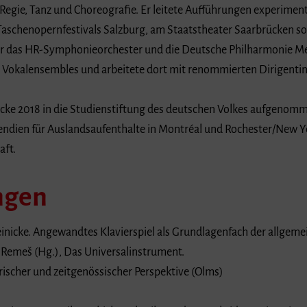
ie, Tanz und Choreografie. Er leitete Aufführungen experimente
chenopernfestivals Salzburg, am Staatstheater Saarbrücken sow
 das HR-Symphonieorchester und die Deutsche Philharmonie Merck
R Vokalensembles und arbeitete dort mit renommierten Dirigent
icke 2018 in die Studienstiftung des deutschen Volkes aufgenomme
dien für Auslandsaufenthalte in Montréal und Rochester/New Yo
aft.
ngen
Reinicke. Angewandtes Klavierspiel als Grundlagenfach der allgem
k Remeš (Hg.), Das Universalinstrument.
rischer und zeitgenössischer Perspektive (Olms)