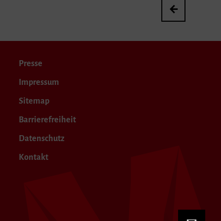
Jesus da Costa F
Presse
Impressum
Sitemap
Barrierefreiheit
Datenschutz
Kontakt