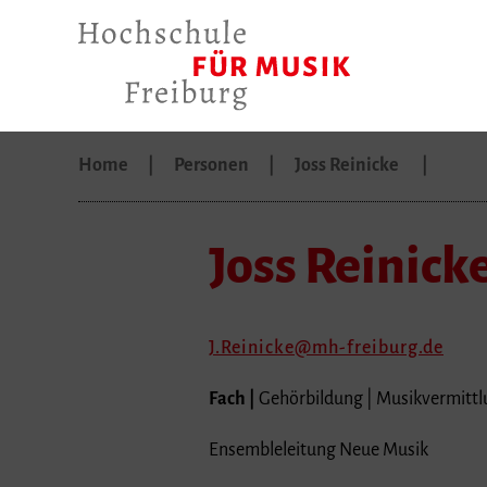
Home
Personen
Joss Reinicke
Joss Reinick
J.Reinicke
mh-freiburg.de
Fach |
Gehörbildung | Musikvermittl
Ensembleleitung Neue Musik