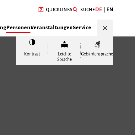
DE
EN
QUICKLINKS
SUCHE
ung
Personen
Veranstaltungen
Service
Kontrast
Leichte
Gebärdensprache
Sprache