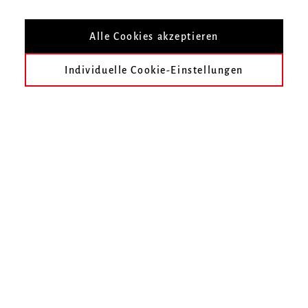
Lehrkräfte
Alle Cookies akzeptieren
Prof. David Franke
Individuelle Cookie-Einstellungen
Master Musik
Die Studieninhalte im Hauptfachmodul (zwei
SWS über vier Semester) sind: Erarbeitung
anspruchsvoller vorbereiteter und
unvorbereiteter Improvisationen (frei oder
nach Vorgaben), auch in größeren Formen und
unterschiedlichen Stilistiken und im