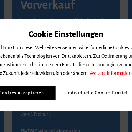
Vorverkauf
Vorverkaufsstellen in Ihrer Nähe finden Sie
auf der
Seite von Reservix
.
Cookie Einstellungen
BZ-Kartenservice Freiburg
nd Funktion dieser Webseite verwenden wir erforderliche Cookies.
Kaiser-Joseph-Straße 229
ebenenfalls Technologien von Drittanbietern. Zur Optimierung u
79098 Freiburg
 dem zustimmen. Ich stimme dem Einsatz dieser Technologien zu un
Telefon 0761 4968888 (Reservierungen sind
e Zukunft jederzeit widerrufen oder ändern.
Weitere Information
bis drei Tage vor einem Konzert möglich)
 Cookies akzeptieren
Individuelle Cookie-Einstell
FWTM Tourist-Information
Rathausplatz 2-4
79098 Freiburg
FWTM Freiburg Information