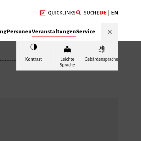
DE
EN
QUICKLINKS
SUCHE
ung
Personen
Veranstaltungen
Service
Kontrast
Leichte
Gebärdensprache
Sprache