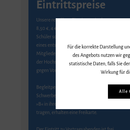
Eintrittspreise
Unsere regulären Eintrittspreise betragen
8,50 €, 4 € ermäßigt für Schülerinnen und
Schüler sowie Studierende gegen Vorlage
eines entsprechenden Nachweises, 6 € für
Für die korrekte Darstellung u
Mitglieder der Gesellschaft zur Förderung
des Angebots nutzen wir geg
der Hochschule für Musik Freiburg e. V.
statistische Daten, falls Sie
gegen Vorlage des Mitgliedsausweises.
Wirkung für di
Begleitpersonen von Menschen mit
Alle
Schwerbehinderung, die das Merkzeichen
»B« in ihrem Schwerbehindertenausweis
tragen, erhalten eine Freikarte.
Der Eintritt zu Vortragsabenden ist frei.