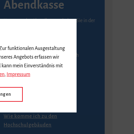
Abendkasse
Karten an der Abendkasse erhalten Sie in der
Regel ab einer Stunde vor
Veranstaltungsbeginn.
 Zur funktionalen Ausgestaltung
An der Abendkasse ist ausschließlich
nseres Angebots erfassen wir
Barzahlung möglich.
d kann mein Einverständnis mit
en
,
Impressum
ungen
Anfahrt
Wie komme ich zu den
Hochschulgebäuden