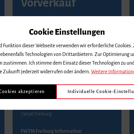
Vorverkauf
Vorverkaufsstellen in Ihrer Nähe finden Sie
auf der
Seite von Reservix
.
Cookie Einstellungen
BZ-Kartenservice Freiburg
nd Funktion dieser Webseite verwenden wir erforderliche Cookies.
Kaiser-Joseph-Straße 229
ebenenfalls Technologien von Drittanbietern. Zur Optimierung u
79098 Freiburg
 dem zustimmen. Ich stimme dem Einsatz dieser Technologien zu un
Telefon 0761 4968888 (Reservierungen sind
e Zukunft jederzeit widerrufen oder ändern.
Weitere Information
bis drei Tage vor einem Konzert möglich)
 Cookies akzeptieren
Individuelle Cookie-Einstell
FWTM Tourist-Information
Rathausplatz 2-4
79098 Freiburg
FWTM Freiburg Information