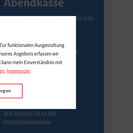
Abendkasse
Karten an der Abendkasse erhalten Sie in der
Regel ab einer Stunde vor
Veranstaltungsbeginn.
 Zur funktionalen Ausgestaltung
An der Abendkasse ist ausschließlich
nseres Angebots erfassen wir
Barzahlung möglich.
d kann mein Einverständnis mit
en
,
Impressum
ungen
Anfahrt
Wie komme ich zu den
Hochschulgebäuden