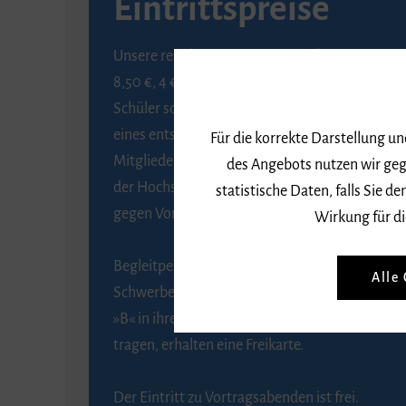
Eintrittspreise
Unsere regulären Eintrittspreise betragen
8,50 €, 4 € ermäßigt für Schülerinnen und
Schüler sowie Studierende gegen Vorlage
eines entsprechenden Nachweises, 6 € für
Für die korrekte Darstellung u
Mitglieder der Gesellschaft zur Förderung
des Angebots nutzen wir geg
der Hochschule für Musik Freiburg e. V.
statistische Daten, falls Sie
gegen Vorlage des Mitgliedsausweises.
Wirkung für di
Begleitpersonen von Menschen mit
Alle
Schwerbehinderung, die das Merkzeichen
»B« in ihrem Schwerbehindertenausweis
tragen, erhalten eine Freikarte.
Der Eintritt zu Vortragsabenden ist frei.