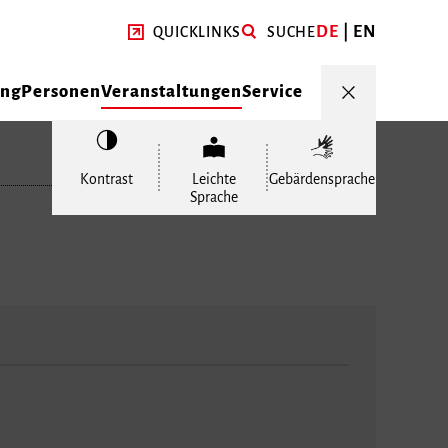
DE
EN
QUICKLINKS
SUCHE
ung
Personen
Veranstaltungen
Service
Kontrast
Leichte
Gebärdensprache
Sprache