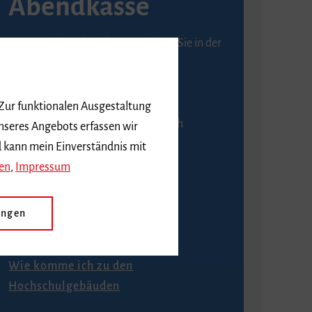
Abendkasse
Karten an der Abendkasse erhalten Sie in der
Regel ab einer Stunde vor
Veranstaltungsbeginn.
 Zur funktionalen Ausgestaltung
An der Abendkasse ist ausschließlich
nseres Angebots erfassen wir
Barzahlung möglich.
d kann mein Einverständnis mit
en
,
Impressum
ungen
Anfahrt
Wie komme ich zu den
Hochschulgebäuden