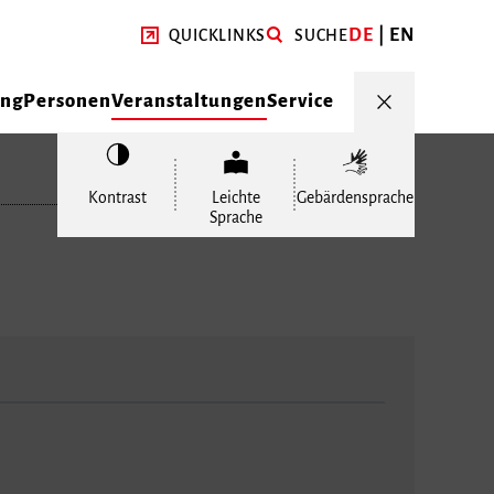
DE
EN
QUICKLINKS
SUCHE
ung
Personen
Veranstaltungen
Service
Kontrast
Leichte
Gebärdensprache
Sprache