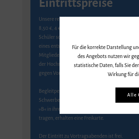
Eintrittspreise
Unsere regulären Eintrittspreise betragen
8,50 €, 4 € ermäßigt für Schülerinnen und
Schüler sowie Studierende gegen Vorlage
eines entsprechenden Nachweises, 6 € für
Für die korrekte Darstellung u
Mitglieder der Gesellschaft zur Förderung
des Angebots nutzen wir geg
der Hochschule für Musik Freiburg e. V.
statistische Daten, falls Sie
gegen Vorlage des Mitgliedsausweises.
Wirkung für di
Begleitpersonen von Menschen mit
Alle
Schwerbehinderung, die das Merkzeichen
»B« in ihrem Schwerbehindertenausweis
tragen, erhalten eine Freikarte.
Der Eintritt zu Vortragsabenden ist frei.