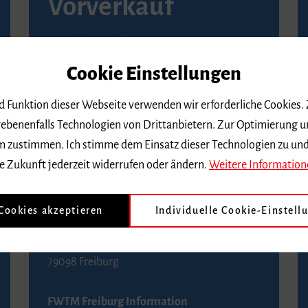
Vorverkauf
Vorverkaufsstellen in Ihrer Nähe finden Sie
auf der
Seite von Reservix
.
Cookie Einstellungen
BZ-Kartenservice Freiburg
nd Funktion dieser Webseite verwenden wir erforderliche Cookies.
Kaiser-Joseph-Straße 229
ebenenfalls Technologien von Drittanbietern. Zur Optimierung u
79098 Freiburg
 dem zustimmen. Ich stimme dem Einsatz dieser Technologien zu un
Telefon 0761 4968888 (Reservierungen sind
e Zukunft jederzeit widerrufen oder ändern.
Weitere Information
bis drei Tage vor einem Konzert möglich)
 Cookies akzeptieren
Individuelle Cookie-Einstell
FWTM Tourist-Information
Rathausplatz 2-4
79098 Freiburg
FWTM Freiburg Information