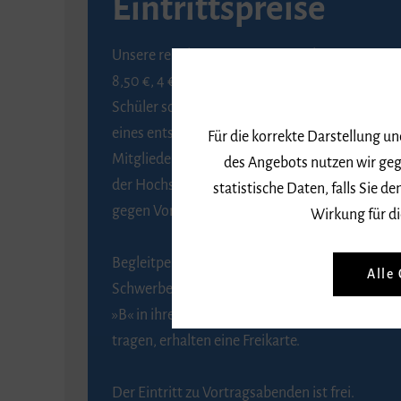
Eintrittspreise
Unsere regulären Eintrittspreise betragen
8,50 €, 4 € ermäßigt für Schülerinnen und
Schüler sowie Studierende gegen Vorlage
eines entsprechenden Nachweises, 6 € für
Für die korrekte Darstellung u
Mitglieder der Gesellschaft zur Förderung
des Angebots nutzen wir geg
der Hochschule für Musik Freiburg e. V.
statistische Daten, falls Sie
gegen Vorlage des Mitgliedsausweises.
Wirkung für di
Begleitpersonen von Menschen mit
Alle
Schwerbehinderung, die das Merkzeichen
»B« in ihrem Schwerbehindertenausweis
tragen, erhalten eine Freikarte.
Der Eintritt zu Vortragsabenden ist frei.