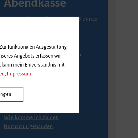
Abendkasse
Karten an der Abendkasse erhalten Sie in der
Regel ab einer Stunde vor
Veranstaltungsbeginn.
 Zur funktionalen Ausgestaltung
An der Abendkasse ist ausschließlich
nseres Angebots erfassen wir
Barzahlung möglich.
d kann mein Einverständnis mit
en
,
Impressum
ungen
Anfahrt
Wie komme ich zu den
Hochschulgebäuden