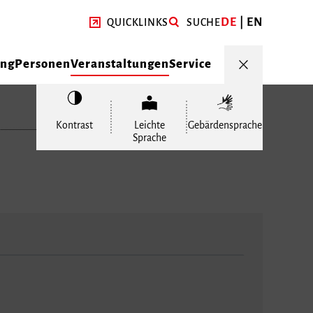
DE
EN
QUICKLINKS
SUCHE
ung
Personen
Veranstaltungen
Service
Kontrast
Leichte
Gebärdensprache
Sprache