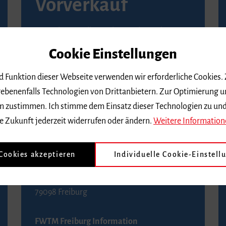
Vorverkauf
Vorverkaufsstellen in Ihrer Nähe finden Sie
auf der
Seite von Reservix
.
Cookie Einstellungen
BZ-Kartenservice Freiburg
nd Funktion dieser Webseite verwenden wir erforderliche Cookies.
Kaiser-Joseph-Straße 229
ebenenfalls Technologien von Drittanbietern. Zur Optimierung u
79098 Freiburg
 dem zustimmen. Ich stimme dem Einsatz dieser Technologien zu un
Telefon 0761 4968888 (Reservierungen sind
e Zukunft jederzeit widerrufen oder ändern.
Weitere Information
bis drei Tage vor einem Konzert möglich)
 Cookies akzeptieren
Individuelle Cookie-Einstell
FWTM Tourist-Information
Rathausplatz 2-4
79098 Freiburg
FWTM Freiburg Information