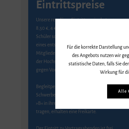
Eintrittspreise
Unsere regulären Eintrittspreise betragen
8,50 €, 4 € ermäßigt für Schülerinnen und
Schüler sowie Studierende gegen Vorlage
eines entsprechenden Nachweises, 6 € für
Für die korrekte Darstellung u
Mitglieder der Gesellschaft zur Förderung
des Angebots nutzen wir geg
der Hochschule für Musik Freiburg e. V.
statistische Daten, falls Sie
gegen Vorlage des Mitgliedsausweises.
Wirkung für di
Begleitpersonen von Menschen mit
Alle
Schwerbehinderung, die das Merkzeichen
»B« in ihrem Schwerbehindertenausweis
tragen, erhalten eine Freikarte.
Der Eintritt zu Vortragsabenden ist frei.