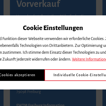
Vorverkauf
Vorverkaufsstellen in Ihrer Nähe finden Sie
auf der
Seite von Reservix
.
Cookie Einstellungen
BZ-Kartenservice Freiburg
nd Funktion dieser Webseite verwenden wir erforderliche Cookies.
Kaiser-Joseph-Straße 229
ebenenfalls Technologien von Drittanbietern. Zur Optimierung u
79098 Freiburg
 dem zustimmen. Ich stimme dem Einsatz dieser Technologien zu un
Telefon 0761 4968888 (Reservierungen sind
e Zukunft jederzeit widerrufen oder ändern.
Weitere Information
bis drei Tage vor einem Konzert möglich)
 Cookies akzeptieren
Individuelle Cookie-Einstell
FWTM Tourist-Information
Rathausplatz 2-4
79098 Freiburg
FWTM Freiburg Information