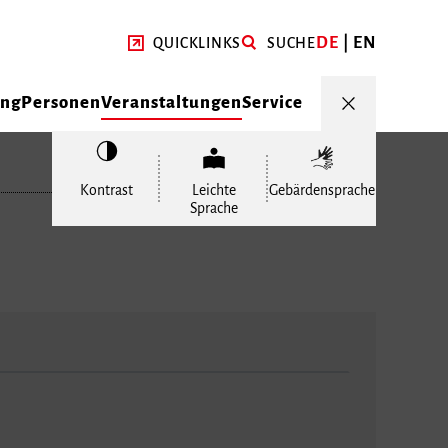
DE
EN
QUICKLINKS
SUCHE
ung
Personen
Veranstaltungen
Service
Kontrast
Leichte
Gebärdensprache
Sprache