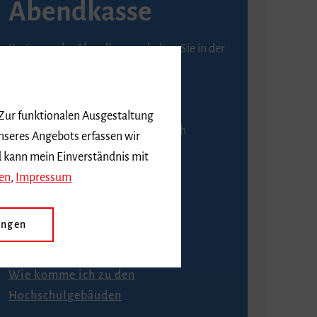
Abendkasse
Karten an der Abendkasse erhalten Sie in der
Regel ab einer Stunde vor
Veranstaltungsbeginn.
 Zur funktionalen Ausgestaltung
An der Abendkasse ist ausschließlich
nseres Angebots erfassen wir
Barzahlung möglich.
d kann mein Einverständnis mit
en
,
Impressum
ungen
Anfahrt
Wie komme ich zu den
Hochschulgebäuden