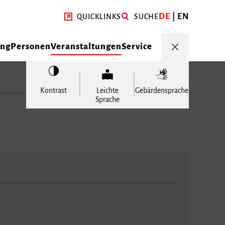
DE
EN
QUICKLINKS
SUCHE
ung
Personen
Veranstaltungen
Service
Kontrast
Leichte
Gebärdensprache
Sprache