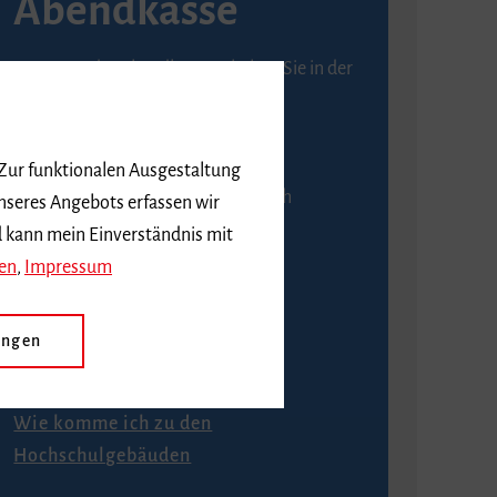
Abendkasse
Karten an der Abendkasse erhalten Sie in der
Regel ab einer Stunde vor
Veranstaltungsbeginn.
 Zur funktionalen Ausgestaltung
An der Abendkasse ist ausschließlich
nseres Angebots erfassen wir
Barzahlung möglich.
d kann mein Einverständnis mit
en
,
Impressum
ungen
Anfahrt
Wie komme ich zu den
Hochschulgebäuden