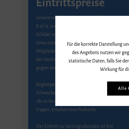
Eintrittspreise
Unsere regulären Eintrittspreise betragen
8,50 €, 4 € ermäßigt für Schülerinnen und
Schüler sowie Studierende gegen Vorlage
eines entsprechenden Nachweises, 6 € für
Für die korrekte Darstellung u
Mitglieder der Gesellschaft zur Förderung
des Angebots nutzen wir geg
der Hochschule für Musik Freiburg e. V.
statistische Daten, falls Sie
gegen Vorlage des Mitgliedsausweises.
Wirkung für di
Begleitpersonen von Menschen mit
Alle
Schwerbehinderung, die das Merkzeichen
»B« in ihrem Schwerbehindertenausweis
tragen, erhalten eine Freikarte.
Der Eintritt zu Vortragsabenden ist frei.