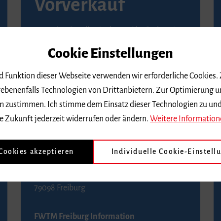
Vorverkauf
Vorverkaufsstellen in Ihrer Nähe finden Sie
auf der
Seite von Reservix
.
Cookie Einstellungen
BZ-Kartenservice Freiburg
nd Funktion dieser Webseite verwenden wir erforderliche Cookies.
Kaiser-Joseph-Straße 229
ebenenfalls Technologien von Drittanbietern. Zur Optimierung u
79098 Freiburg
 dem zustimmen. Ich stimme dem Einsatz dieser Technologien zu un
Telefon 0761 4968888 (Reservierungen sind
e Zukunft jederzeit widerrufen oder ändern.
Weitere Information
bis drei Tage vor einem Konzert möglich)
 Cookies akzeptieren
Individuelle Cookie-Einstell
FWTM Tourist-Information
Rathausplatz 2-4
79098 Freiburg
FWTM Freiburg Information