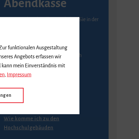
Abendkasse
Karten an der Abendkasse erhalten Sie in der
Regel ab einer Stunde vor
Veranstaltungsbeginn.
 Zur funktionalen Ausgestaltung
An der Abendkasse ist ausschließlich
nseres Angebots erfassen wir
Barzahlung möglich.
d kann mein Einverständnis mit
en
,
Impressum
ungen
Anfahrt
Wie komme ich zu den
Hochschulgebäuden