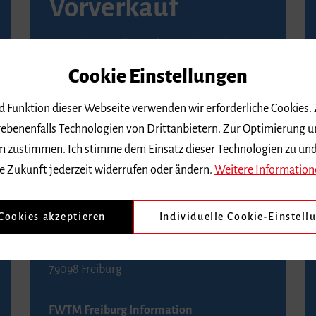
Vorverkauf
Vorverkaufsstellen in Ihrer Nähe finden Sie
auf der
Seite von Reservix
.
Cookie Einstellungen
BZ-Kartenservice Freiburg
nd Funktion dieser Webseite verwenden wir erforderliche Cookies.
Kaiser-Joseph-Straße 229
ebenenfalls Technologien von Drittanbietern. Zur Optimierung u
79098 Freiburg
 dem zustimmen. Ich stimme dem Einsatz dieser Technologien zu un
Telefon 0761 4968888 (Reservierungen sind
e Zukunft jederzeit widerrufen oder ändern.
Weitere Information
bis drei Tage vor einem Konzert möglich)
 Cookies akzeptieren
Individuelle Cookie-Einstell
FWTM Tourist-Information
Rathausplatz 2-4
79098 Freiburg
FWTM Freiburg Information