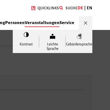
DE
EN
QUICKLINKS
SUCHE
ung
Personen
Veranstaltungen
Service
Kontrast
Leichte
Gebärdensprache
Sprache