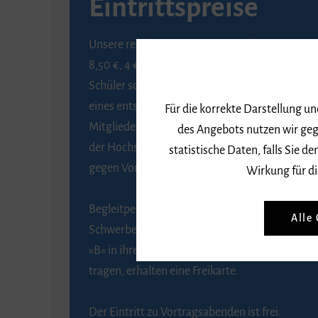
Eintrittspreise
Unsere regulären Eintrittspreise betragen
8,50 €, 4 € ermäßigt für Schülerinnen und
Schüler sowie Studierende gegen Vorlage
eines entsprechenden Nachweises, 6 € für
Für die korrekte Darstellung u
Mitglieder der Gesellschaft zur Förderung
des Angebots nutzen wir geg
der Hochschule für Musik Freiburg e. V.
statistische Daten, falls Sie
gegen Vorlage des Mitgliedsausweises.
Wirkung für di
Begleitpersonen von Menschen mit
Alle
Schwerbehinderung, die das Merkzeichen
»B« in ihrem Schwerbehindertenausweis
tragen, erhalten eine Freikarte.
Der Eintritt zu Vortragsabenden ist frei.