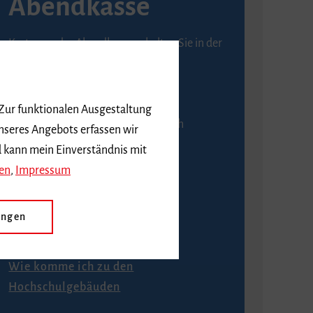
Abendkasse
Karten an der Abendkasse erhalten Sie in der
Regel ab einer Stunde vor
Veranstaltungsbeginn.
 Zur funktionalen Ausgestaltung
An der Abendkasse ist ausschließlich
nseres Angebots erfassen wir
Barzahlung möglich.
d kann mein Einverständnis mit
en
,
Impressum
ungen
Anfahrt
Wie komme ich zu den
Hochschulgebäuden