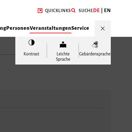
DE
EN
QUICKLINKS
SUCHE
ung
Personen
Veranstaltungen
Service
Kontrast
Leichte
Gebärdensprache
Sprache