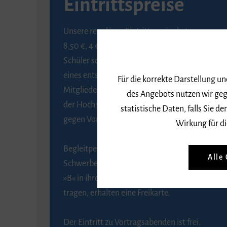
Eintrittspreise
Unsere regulären Eintrittspreise betragen
8,50 €, 4 € ermäßigt für Schülerinnen und
Schüler sowie Studierende gegen Vorlage
eines entsprechenden Nachweises, 6 € für
Für die korrekte Darstellung u
Mitglieder der Gesellschaft zur Förderung
des Angebots nutzen wir geg
der Hochschule für Musik Freiburg e. V.
statistische Daten, falls Sie
gegen Vorlage des Mitgliedsausweises.
Wirkung für di
Begleitpersonen von Menschen mit
Alle
Schwerbehinderung, die das Merkzeichen
»B« in ihrem Schwerbehindertenausweis
tragen, erhalten eine Freikarte.
Der Eintritt zu Vortragsabenden ist frei.