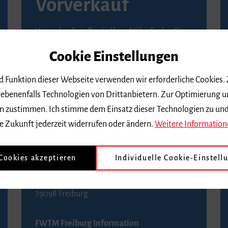
Vorverkauf
Vorverkaufsstellen in Ihrer Nähe finden Sie
auf der
Seite von Reservix
.
Cookie Einstellungen
BZ-Kartenservice Freiburg
nd Funktion dieser Webseite verwenden wir erforderliche Cookies.
Kaiser-Joseph-Straße 229
ebenenfalls Technologien von Drittanbietern. Zur Optimierung u
79098 Freiburg
 dem zustimmen. Ich stimme dem Einsatz dieser Technologien zu un
Telefon 0761 4968888 (Reservierungen sind
e Zukunft jederzeit widerrufen oder ändern.
Weitere Information
bis drei Tage vor einem Konzert möglich)
 Cookies akzeptieren
Individuelle Cookie-Einstell
FWTM Tourist-Information
Rathausplatz 2-4
79098 Freiburg
FWTM Freiburg Information