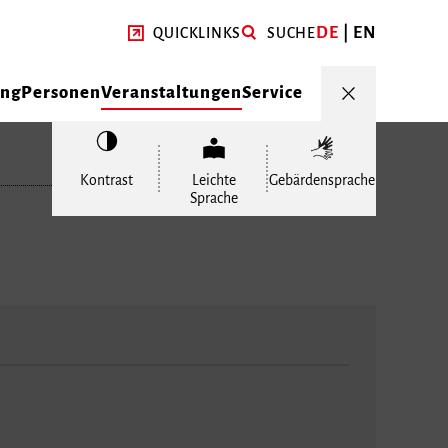
DE
EN
QUICKLINKS
SUCHE
ung
Personen
Veranstaltungen
Service
Kontrast
Leichte
Gebärdensprache
Sprache