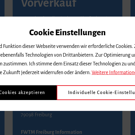
Vorverkauf
Vorverkaufsstellen in Ihrer Nähe finden Sie
auf der
Seite von Reservix
.
Cookie Einstellungen
BZ-Kartenservice Freiburg
nd Funktion dieser Webseite verwenden wir erforderliche Cookies.
Kaiser-Joseph-Straße 229
ebenenfalls Technologien von Drittanbietern. Zur Optimierung u
79098 Freiburg
 dem zustimmen. Ich stimme dem Einsatz dieser Technologien zu un
Telefon 0761 4968888 (Reservierungen sind
e Zukunft jederzeit widerrufen oder ändern.
Weitere Information
bis drei Tage vor einem Konzert möglich)
 Cookies akzeptieren
Individuelle Cookie-Einstell
FWTM Tourist-Information
Rathausplatz 2-4
79098 Freiburg
FWTM Freiburg Information