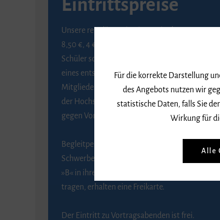
Eintrittspreise
Unsere regulären Eintrittspreise betragen
8,50 €, 4 € ermäßigt für Schülerinnen und
Schüler sowie Studierende gegen Vorlage
eines entsprechenden Nachweises, 6 € für
Für die korrekte Darstellung u
Mitglieder der Gesellschaft zur Förderung
des Angebots nutzen wir geg
der Hochschule für Musik Freiburg e. V.
statistische Daten, falls Sie
gegen Vorlage des Mitgliedsausweises.
Wirkung für di
Begleitpersonen von Menschen mit
Alle
Schwerbehinderung, die das Merkzeichen
»B« in ihrem Schwerbehindertenausweis
tragen, erhalten eine Freikarte.
Der Eintritt zu Vortragsabenden ist frei.