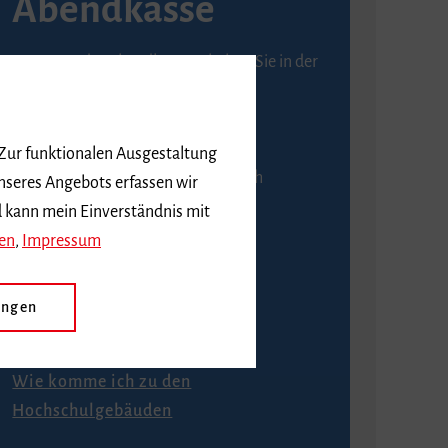
Abendkasse
Karten an der Abendkasse erhalten Sie in der
Regel ab einer Stunde vor
Veranstaltungsbeginn.
 Zur funktionalen Ausgestaltung
An der Abendkasse ist ausschließlich
nseres Angebots erfassen wir
Barzahlung möglich.
d kann mein Einverständnis mit
en
,
Impressum
ungen
Anfahrt
Wie komme ich zu den
Hochschulgebäuden