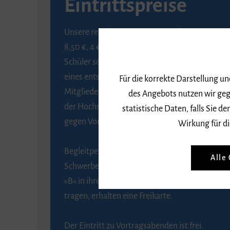
Eintrittspreise
Unsere regulären Eintrittspreise betragen
8,50 €, 4 € ermäßigt für Schülerinnen und
Schüler sowie Studierende gegen Vorlage
eines entsprechenden Nachweises, 6 € für
Für die korrekte Darstellung u
Mitglieder der Gesellschaft zur Förderung
des Angebots nutzen wir geg
der Hochschule für Musik Freiburg e. V.
statistische Daten, falls Sie
gegen Vorlage des Mitgliedsausweises.
Wirkung für di
Begleitpersonen von Menschen mit
Alle
Schwerbehinderung, die das Merkzeichen
»B« in ihrem Schwerbehindertenausweis
tragen, erhalten eine Freikarte.
Der Eintritt zu Vortragsabenden ist frei.