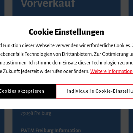
Vorverkauf
Vorverkaufsstellen in Ihrer Nähe finden Sie
auf der
Seite von Reservix
.
Cookie Einstellungen
BZ-Kartenservice Freiburg
nd Funktion dieser Webseite verwenden wir erforderliche Cookies.
Kaiser-Joseph-Straße 229
ebenenfalls Technologien von Drittanbietern. Zur Optimierung u
79098 Freiburg
 dem zustimmen. Ich stimme dem Einsatz dieser Technologien zu un
Telefon 0761 4968888 (Reservierungen sind
e Zukunft jederzeit widerrufen oder ändern.
Weitere Information
bis drei Tage vor einem Konzert möglich)
 Cookies akzeptieren
Individuelle Cookie-Einstell
FWTM Tourist-Information
Rathausplatz 2-4
79098 Freiburg
FWTM Freiburg Information