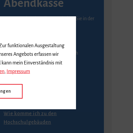
Abendkasse
Karten an der Abendkasse erhalten Sie in der
Regel ab einer Stunde vor
Veranstaltungsbeginn.
 Zur funktionalen Ausgestaltung
An der Abendkasse ist ausschließlich
nseres Angebots erfassen wir
Barzahlung möglich.
d kann mein Einverständnis mit
en
,
Impressum
ungen
Anfahrt
Wie komme ich zu den
Hochschulgebäuden