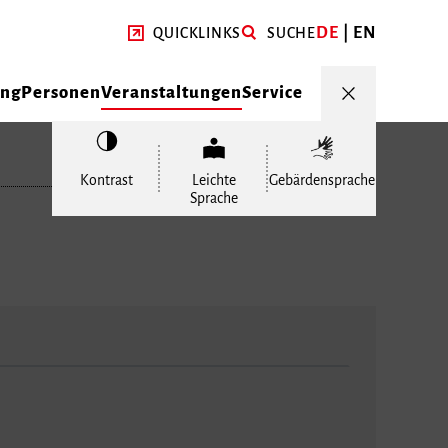
DE
EN
QUICKLINKS
SUCHE
ung
Personen
Veranstaltungen
Service
Kontrast
Leichte
Gebärdensprache
Sprache