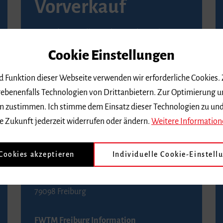
Vorverkauf
Vorverkaufsstellen in Ihrer Nähe finden Sie
auf der
Seite von Reservix
.
Cookie Einstellungen
BZ-Kartenservice Freiburg
nd Funktion dieser Webseite verwenden wir erforderliche Cookies.
Kaiser-Joseph-Straße 229
ebenenfalls Technologien von Drittanbietern. Zur Optimierung u
79098 Freiburg
 dem zustimmen. Ich stimme dem Einsatz dieser Technologien zu un
Telefon 0761 4968888 (Reservierungen sind
e Zukunft jederzeit widerrufen oder ändern.
Weitere Information
bis drei Tage vor einem Konzert möglich)
 Cookies akzeptieren
Individuelle Cookie-Einstell
FWTM Tourist-Information
Rathausplatz 2-4
79098 Freiburg
FWTM Freiburg Information