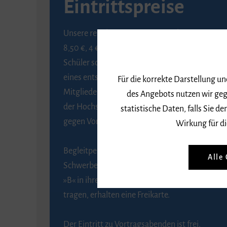
Eintrittspreise
Unsere regulären Eintrittspreise betragen
8,50 €, 4 € ermäßigt für Schülerinnen und
Schüler sowie Studierende gegen Vorlage
eines entsprechenden Nachweises, 6 € für
Für die korrekte Darstellung u
Mitglieder der Gesellschaft zur Förderung
des Angebots nutzen wir geg
der Hochschule für Musik Freiburg e. V.
statistische Daten, falls Sie
gegen Vorlage des Mitgliedsausweises.
Wirkung für di
Begleitpersonen von Menschen mit
Alle
Schwerbehinderung, die das Merkzeichen
»B« in ihrem Schwerbehindertenausweis
tragen, erhalten eine Freikarte.
Der Eintritt zu Vortragsabenden ist frei.