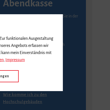
Abendkasse
Karten an der Abendkasse erhalten Sie in der
Regel ab einer Stunde vor
Veranstaltungsbeginn.
 Zur funktionalen Ausgestaltung
An der Abendkasse ist ausschließlich
nseres Angebots erfassen wir
Barzahlung möglich.
d kann mein Einverständnis mit
en
,
Impressum
ungen
Anfahrt
Wie komme ich zu den
Hochschulgebäuden