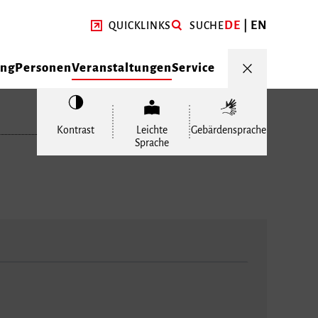
DE
EN
QUICKLINKS
SUCHE
ung
Personen
Veranstaltungen
Service
Kontrast
Leichte
Gebärdensprache
Sprache