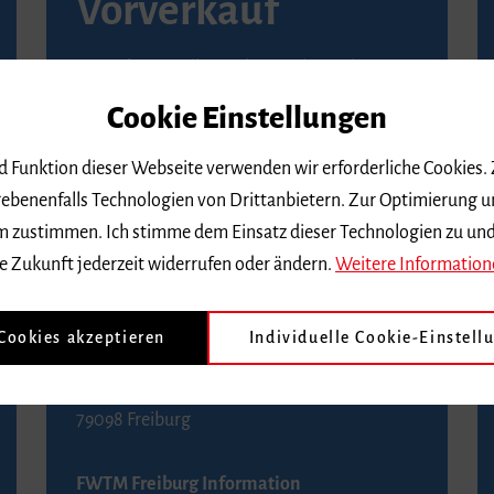
Vorverkauf
Vorverkaufsstellen in Ihrer Nähe finden Sie
auf der
Seite von Reservix
.
Cookie Einstellungen
BZ-Kartenservice Freiburg
nd Funktion dieser Webseite verwenden wir erforderliche Cookies.
Kaiser-Joseph-Straße 229
ebenenfalls Technologien von Drittanbietern. Zur Optimierung u
79098 Freiburg
 dem zustimmen. Ich stimme dem Einsatz dieser Technologien zu un
Telefon 0761 4968888 (Reservierungen sind
e Zukunft jederzeit widerrufen oder ändern.
Weitere Information
bis drei Tage vor einem Konzert möglich)
 Cookies akzeptieren
Individuelle Cookie-Einstell
FWTM Tourist-Information
Rathausplatz 2-4
79098 Freiburg
FWTM Freiburg Information