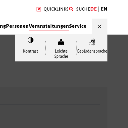
DE
EN
QUICKLINKS
SUCHE
ung
Personen
Veranstaltungen
Service
Kontrast
Leichte
Gebärdensprache
Sprache