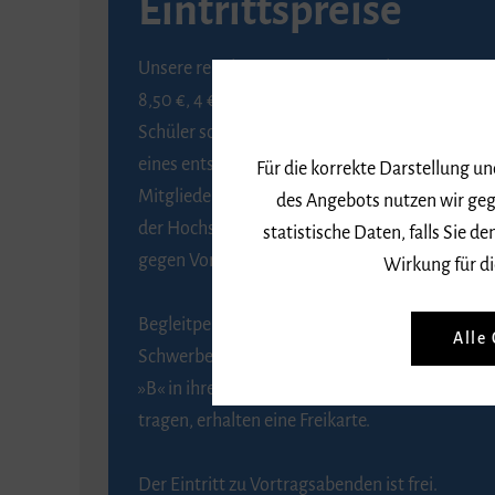
Eintrittspreise
Unsere regulären Eintrittspreise betragen
8,50 €, 4 € ermäßigt für Schülerinnen und
Schüler sowie Studierende gegen Vorlage
eines entsprechenden Nachweises, 6 € für
Für die korrekte Darstellung u
Mitglieder der Gesellschaft zur Förderung
des Angebots nutzen wir geg
der Hochschule für Musik Freiburg e. V.
statistische Daten, falls Sie
gegen Vorlage des Mitgliedsausweises.
Wirkung für di
Begleitpersonen von Menschen mit
Alle
Schwerbehinderung, die das Merkzeichen
»B« in ihrem Schwerbehindertenausweis
tragen, erhalten eine Freikarte.
Der Eintritt zu Vortragsabenden ist frei.