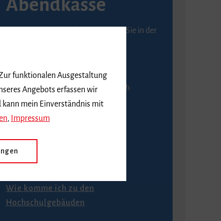
Abendkasse
Karten an der Abendkasse erhalten Sie in der
Regel ab einer Stunde vor
Veranstaltungsbeginn.
 Zur funktionalen Ausgestaltung
An der Abendkasse ist ausschließlich
nseres Angebots erfassen wir
Barzahlung möglich.
d kann mein Einverständnis mit
en
,
Impressum
ungen
Anfahrt
Wie komme ich zu den
Hochschulgebäuden