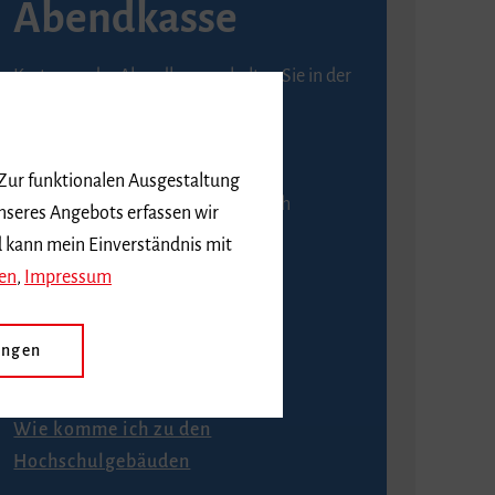
Abendkasse
Karten an der Abendkasse erhalten Sie in der
Regel ab einer Stunde vor
Veranstaltungsbeginn.
 Zur funktionalen Ausgestaltung
An der Abendkasse ist ausschließlich
nseres Angebots erfassen wir
Barzahlung möglich.
d kann mein Einverständnis mit
en
,
Impressum
ungen
Anfahrt
Wie komme ich zu den
Hochschulgebäuden