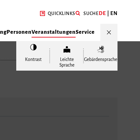
DE
EN
QUICKLINKS
SUCHE
ung
Personen
Veranstaltungen
Service
Kontrast
Leichte
Gebärdensprache
Sprache