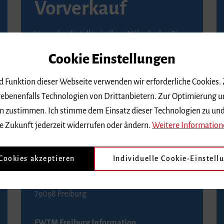
Vorverkauf
Vorverkaufsstellen in Ihrer Nähe finden Sie
auf der
Seite von Reservix
.
Cookie Einstellungen
BZ-Kartenservice Freiburg
nd Funktion dieser Webseite verwenden wir erforderliche Cookies.
Kaiser-Joseph-Straße 229
ebenenfalls Technologien von Drittanbietern. Zur Optimierung u
79098 Freiburg
 dem zustimmen. Ich stimme dem Einsatz dieser Technologien zu un
Telefon 0761 4968888 (Reservierungen sind
e Zukunft jederzeit widerrufen oder ändern.
Weitere Information
bis drei Tage vor einem Konzert möglich)
 Cookies akzeptieren
Individuelle Cookie-Einstell
FWTM Tourist-Information
Rathausplatz 2-4
79098 Freiburg
FWTM Freiburg Information