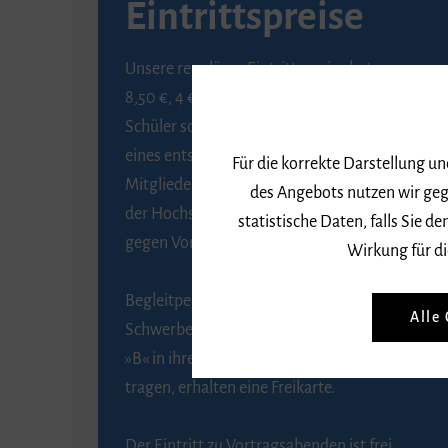
Eintrittspreise
Unsere regulären Eintrittspreise betragen
8,50 €, 4 € ermäßigt für Schülerinnen und
Schüler sowie Studierende gegen Vorlage
eines entsprechenden Nachweises, 6 € für
Für die korrekte Darstellung u
Mitglieder der Gesellschaft zur Förderung
des Angebots nutzen wir geg
der Hochschule für Musik Freiburg e. V.
statistische Daten, falls Sie
gegen Vorlage des Mitgliedsausweises.
Wirkung für di
Begleitpersonen von Menschen mit
Alle
Schwerbehinderung, die das Merkzeichen
»B« in ihrem Schwerbehindertenausweis
tragen, erhalten eine Freikarte.
Der Eintritt zu Vortragsabenden ist frei.