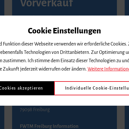
Vorverkauf
Vorverkaufsstellen in Ihrer Nähe finden Sie
auf der
Seite von Reservix
.
Cookie Einstellungen
BZ-Kartenservice Freiburg
nd Funktion dieser Webseite verwenden wir erforderliche Cookies.
Kaiser-Joseph-Straße 229
ebenenfalls Technologien von Drittanbietern. Zur Optimierung u
79098 Freiburg
 dem zustimmen. Ich stimme dem Einsatz dieser Technologien zu un
Telefon 0761 4968888 (Reservierungen sind
e Zukunft jederzeit widerrufen oder ändern.
Weitere Information
bis drei Tage vor einem Konzert möglich)
 Cookies akzeptieren
Individuelle Cookie-Einstell
FWTM Tourist-Information
Rathausplatz 2-4
79098 Freiburg
FWTM Freiburg Information