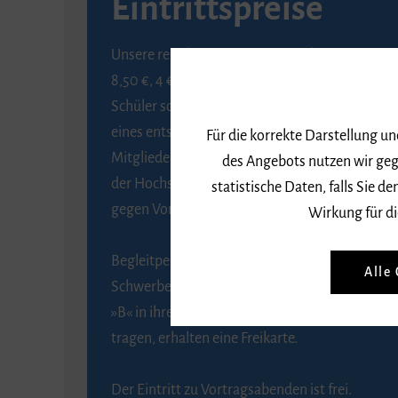
Eintrittspreise
Unsere regulären Eintrittspreise betragen
8,50 €, 4 € ermäßigt für Schülerinnen und
Schüler sowie Studierende gegen Vorlage
eines entsprechenden Nachweises, 6 € für
Für die korrekte Darstellung u
Mitglieder der Gesellschaft zur Förderung
des Angebots nutzen wir geg
der Hochschule für Musik Freiburg e. V.
statistische Daten, falls Sie
gegen Vorlage des Mitgliedsausweises.
Wirkung für di
Begleitpersonen von Menschen mit
Alle
Schwerbehinderung, die das Merkzeichen
»B« in ihrem Schwerbehindertenausweis
tragen, erhalten eine Freikarte.
Der Eintritt zu Vortragsabenden ist frei.