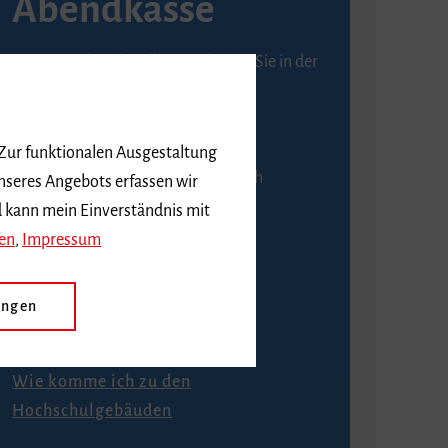
Abendkasse
Karten an der Abendkasse erhalten Sie in der
Regel ab einer Stunde vor
Veranstaltungsbeginn.
 Zur funktionalen Ausgestaltung
An der Abendkasse ist ausschließlich
nseres Angebots erfassen wir
Barzahlung möglich.
d kann mein Einverständnis mit
en
,
Impressum
ungen
Anfahrt
Wie komme ich zu den
Hochschulgebäuden