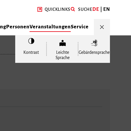
DE
EN
QUICKLINKS
SUCHE
ung
Personen
Veranstaltungen
Service
Kontrast
Leichte
Gebärdensprache
Sprache