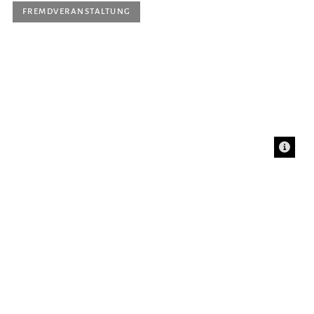
FREMDVERANSTALTUNG
Dienstag, 30. Juni 2026, 20 Uhr
The Enchanted Pig
Ein märchenhaftes Roadmovie über die Entzauberung
eines bezaubernden Schweins
Ort |
Theater Freiburg, Kleines Haus
Eintritt
| Preisgruppe I/II/III: 14/23/27 €