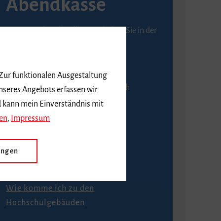
Abendkasse
Karten an der Abendkasse erhalten Sie in der
Regel ab einer Stunde vor
Veranstaltungsbeginn.
 Zur funktionalen Ausgestaltung
An der Abendkasse ist ausschließlich
nseres Angebots erfassen wir
Barzahlung möglich.
d kann mein Einverständnis mit
en
,
Impressum
ungen
Anfahrt
Wie komme ich zu den
Hochschulgebäuden