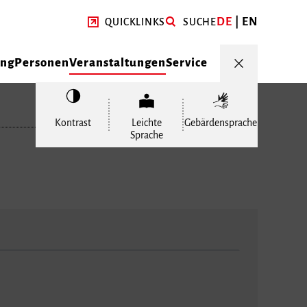
DE
EN
QUICKLINKS
SUCHE
ung
Personen
Veranstaltungen
Service
Kontrast
Leichte
Gebärdensprache
Sprache