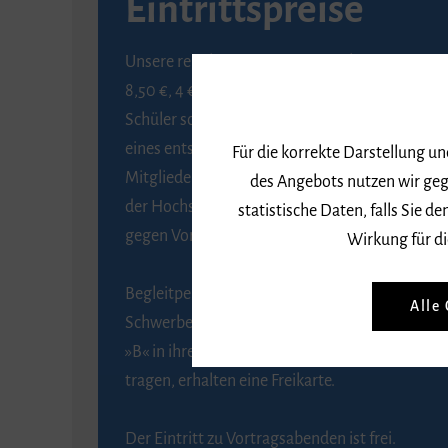
Eintrittspreise
Unsere regulären Eintrittspreise betragen
8,50 €, 4 € ermäßigt für Schülerinnen und
Schüler sowie Studierende gegen Vorlage
eines entsprechenden Nachweises, 6 € für
Für die korrekte Darstellung u
Mitglieder der Gesellschaft zur Förderung
des Angebots nutzen wir geg
der Hochschule für Musik Freiburg e. V.
statistische Daten, falls Sie
gegen Vorlage des Mitgliedsausweises.
Wirkung für di
Begleitpersonen von Menschen mit
Alle
Schwerbehinderung, die das Merkzeichen
»B« in ihrem Schwerbehindertenausweis
tragen, erhalten eine Freikarte.
Der Eintritt zu Vortragsabenden ist frei.