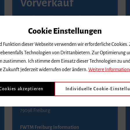
Vorverkauf
Vorverkaufsstellen in Ihrer Nähe finden Sie
auf der
Seite von Reservix
.
Cookie Einstellungen
BZ-Kartenservice Freiburg
nd Funktion dieser Webseite verwenden wir erforderliche Cookies.
Kaiser-Joseph-Straße 229
ebenenfalls Technologien von Drittanbietern. Zur Optimierung u
79098 Freiburg
 dem zustimmen. Ich stimme dem Einsatz dieser Technologien zu un
Telefon 0761 4968888 (Reservierungen sind
e Zukunft jederzeit widerrufen oder ändern.
Weitere Information
bis drei Tage vor einem Konzert möglich)
 Cookies akzeptieren
Individuelle Cookie-Einstell
FWTM Tourist-Information
Rathausplatz 2-4
79098 Freiburg
FWTM Freiburg Information