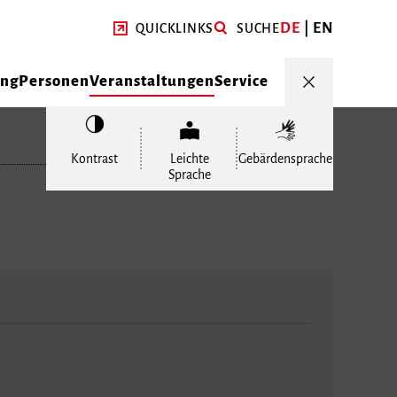
DE
EN
QUICKLINKS
SUCHE
ung
Personen
Veranstaltungen
Service
Kontrast
Leichte
Gebärdensprache
Sprache