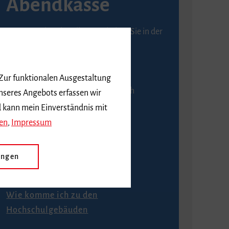
Abendkasse
Karten an der Abendkasse erhalten Sie in der
Regel ab einer Stunde vor
Veranstaltungsbeginn.
 Zur funktionalen Ausgestaltung
An der Abendkasse ist ausschließlich
nseres Angebots erfassen wir
Barzahlung möglich.
d kann mein Einverständnis mit
en
,
Impressum
ungen
Anfahrt
Wie komme ich zu den
Hochschulgebäuden