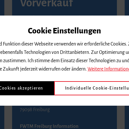
Vorverkauf
Vorverkaufsstellen in Ihrer Nähe finden Sie
auf der
Seite von Reservix
.
Cookie Einstellungen
BZ-Kartenservice Freiburg
nd Funktion dieser Webseite verwenden wir erforderliche Cookies.
Kaiser-Joseph-Straße 229
ebenenfalls Technologien von Drittanbietern. Zur Optimierung u
79098 Freiburg
 dem zustimmen. Ich stimme dem Einsatz dieser Technologien zu un
Telefon 0761 4968888 (Reservierungen sind
e Zukunft jederzeit widerrufen oder ändern.
Weitere Information
bis drei Tage vor einem Konzert möglich)
 Cookies akzeptieren
Individuelle Cookie-Einstell
FWTM Tourist-Information
Rathausplatz 2-4
79098 Freiburg
FWTM Freiburg Information