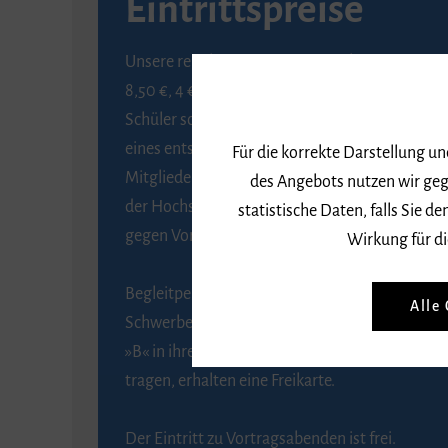
Eintrittspreise
Unsere regulären Eintrittspreise betragen
8,50 €, 4 € ermäßigt für Schülerinnen und
Schüler sowie Studierende gegen Vorlage
eines entsprechenden Nachweises, 6 € für
Für die korrekte Darstellung u
Mitglieder der Gesellschaft zur Förderung
des Angebots nutzen wir geg
der Hochschule für Musik Freiburg e. V.
statistische Daten, falls Sie
gegen Vorlage des Mitgliedsausweises.
Wirkung für di
Begleitpersonen von Menschen mit
Alle
Schwerbehinderung, die das Merkzeichen
»B« in ihrem Schwerbehindertenausweis
tragen, erhalten eine Freikarte.
Der Eintritt zu Vortragsabenden ist frei.