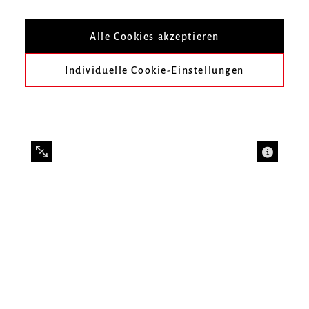
Alle Cookies akzeptieren
Individuelle Cookie-Einstellungen
Zum 150-jährigen Jubiläum des »New York
Philharmonic Orchestra« sollte eine besondere
Uraufführung stattfinden. Olivier Messiaen wurde
beauftragt, ein Werk für großes Orchester zu
schreiben, und es wirkt so, als hätte man ihm gesagt, er
solle ruhig aus dem Vollen schöpfen. Das Resultat ist