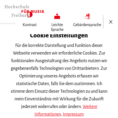
Menü öf
Kontrast
Leichte
Gebärdensprache
Sprache
Home
Cookie Einstellungen
Veranstaltungen
Für die korrekte Darstellung und Funktion dieser
8. Sinfoniekonzert
Webseite verwenden wir erforderliche Cookies. Zur
funktionalen Ausgestaltung des Angebots nutzen wir
Dienstag, 27. Mai 2025, 20 Uhr
gegebenenfalls Technologien von Drittanbietern. Zur
Konzerthaus Freiburg, Rolf-Böhme-Saal
Optimierung unseres Angebots erfassen wir
FREMDVERANSTALTUNG
statistische Daten, falls Sie dem zustimmen. Ich
stimme dem Einsatz dieser Technologien zu und kann
8. Sinfoniekonzert
mein Einverständnis mit Wirkung für die Zukunft
jederzeit widerrufen oder ändern.
Weitere
Informationen
,
Impressum
Streiflichter über das Jenseits