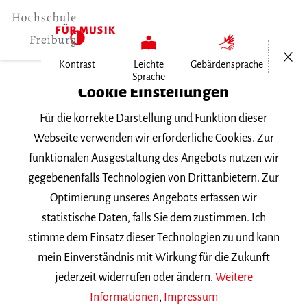
Menü öf
Kontrast
Leichte
Gebärdensprache
Sprache
Home
Cookie Einstellungen
Veranstaltungen
Für die korrekte Darstellung und Funktion dieser
Alles schwankt ins Ungewisse
Webseite verwenden wir erforderliche Cookies. Zur
funktionalen Ausgestaltung des Angebots nutzen wir
Donnerstag, 22. Mai 2025, 19 Uhr
gegebenenfalls Technologien von Drittanbietern. Zur
Hochschule für Musik Freiburg,
Optimierung unseres Angebots erfassen wir
Kammermusiksaal
statistische Daten, falls Sie dem zustimmen. Ich
KONZERT
stimme dem Einsatz dieser Technologien zu und kann
mein Einverständnis mit Wirkung für die Zukunft
Alles schwankt ins
jederzeit widerrufen oder ändern.
Weitere
Ungewisse
Informationen
,
Impressum