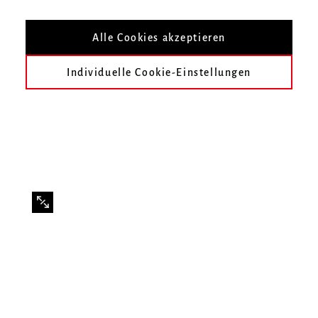
Mit Studierenden der Klasse Prof. Torsten
Meyer
Alle Cookies akzeptieren
Individuelle Cookie-Einstellungen
Infos zur Veranstaltung
Datum
Mittwoch, 3. Juni 2026, 19 Uhr