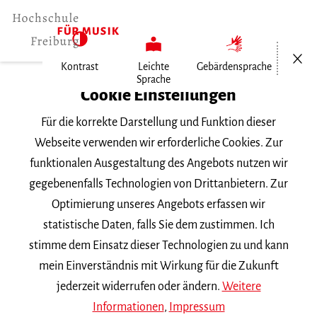
Menü öf
Kontrast
Leichte
Gebärdensprache
Sprache
Home
Cookie Einstellungen
Veranstaltungen
Für die korrekte Darstellung und Funktion dieser
Gesang im Konzert
Webseite verwenden wir erforderliche Cookies. Zur
funktionalen Ausgestaltung des Angebots nutzen wir
Mittwoch, 3. Juni 2026, 19 Uhr
gegebenenfalls Technologien von Drittanbietern. Zur
Hochschule für Musik Freiburg,
Optimierung unseres Angebots erfassen wir
Kammermusiksaal
statistische Daten, falls Sie dem zustimmen. Ich
VORTRAGSABEND
stimme dem Einsatz dieser Technologien zu und kann
mein Einverständnis mit Wirkung für die Zukunft
Gesang im Konzert
jederzeit widerrufen oder ändern.
Weitere
Informationen
,
Impressum